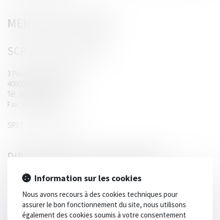
MENTIONS LÉGALES
SCP OLALLO GACHIE
3 Place Francis Planté
40000 MONT DE MARSAN
Tél : 05 58 75 04 80
Fax : 05 58 06 01 93
SIRET : 50175555700029
DIRECTEUR DE LA PUBLICATION
Information sur les cookies
Maître Thomas GACHIE
Nous avons recours à des cookies techniques pour
assurer le bon fonctionnement du site, nous utilisons
HÉBERGEMENT DU SITE
également des cookies soumis à votre consentement