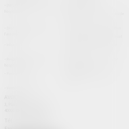
(NPU) Responsabilité médicale et
Baux commerciaux
hospitalière
(NPU) Responsabilité accidents de
la route
Droit des professionnels de
Permis de conduire et circulation
l'automobile
Responsabilité accident du travail
Infraction
Responsabilité accidents de la
route
Responsabilité médicale et
Fiches Pratiques - Auteur Maître
hospitalière
Thomas GACHIE
Presse & Radios
Publications Maître Thomas
GACHIE
Ventes aux enchères
AVOCAT
3, Place Francis Planté
40000 MONT DE MARSAN
05 58 76 19 63
05 32 00 63 69