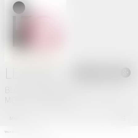
LE BLOG
BLOG THOMAS GACHIE AVOCAT -
MONT DE MARSAN
Menu
Ouvrir
le
menu
Vous êtes ici :
Mentions légales