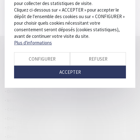
pour collecter des statistiques de visite.
Société AZKO
Cliquez ci-dessous sur « ACCEPTER » pour accepter le
ZAC Aéroport - 125 imp Adam Smith 34470 PEROLS
dépôt de l'ensemble des cookies ou sur « CONFIGURER »
www.azko.fr
pour choisir quels cookies nécessitant votre
consentement seront déposés (cookies statistiques),
avant de continuer votre visite du site.
Plus d'informations
Accueil
Catégories
Contact
A propos
THOMAS
GACHIE
Plan du blog
Mentions légales
Articles
CONFIGURER
REFUSER
ACCEPTER
Droit de la responsabilité
Droit des dommages corporels
(Professionnels)
Droit immobilier
Droit pénal
Droit routier
Informations générales
Baux d'habitation
Cession et gestion d'immeuble
Copropriété
Droit de la construction
Droit de la propriété
(NPU) Infraction
Droit pénal des affaires
Droit pénal des mineurs
Procédure pénale