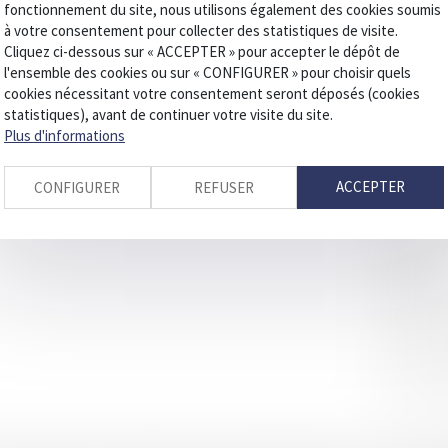
IRE LA SUITE
fonctionnement du site, nous utilisons également des cookies soumis
Pr
à votre consentement pour collecter des statistiques de visite.
Cliquez ci-dessous sur « ACCEPTER » pour accepter le dépôt de
Droit
l'ensemble des cookies ou sur « CONFIGURER » pour choisir quels
(N
cookies nécessitant votre consentement seront déposés (cookies
route
statistiques), avant de continuer votre visite du site.
Plus d'informations
Dr
l'aut
ACCEPTER
CONFIGURER
REFUSER
Pe
Info
Fich
GACHIE
Pres
Publ
Vent
Tous 