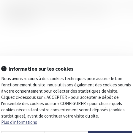
Lorsqu'une victime d'un accident est indemnisée à la fois par le res
répartition des sommes peut rapidement devenir complexe...
LIRE LA SUITE
Information sur les cookies
Nous avons recours à des cookies techniques pour assurer le bon
fonctionnement du site, nous utilisons également des cookies soumis
à votre consentement pour collecter des statistiques de visite.
me reste prioritaire sur la caisse de sécurité sociale
Cliquez ci-dessous sur « ACCEPTER » pour accepter le dépôt de
 délai de péremption
l'ensemble des cookies ou sur « CONFIGURER » pour choisir quels
cookies nécessitant votre consentement seront déposés (cookies
e réduire son droit à réparation ?
statistiques), avant de continuer votre visite du site.
n'a pas à rechercher un emploi
Plus d'informations
aidants ne sont pas toujours indemnisables