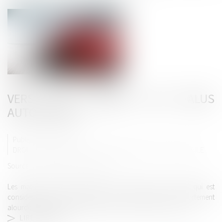
VERS UNE FLAMBÉE DES MALUS
AUTOMOBILE ?
Publié le :
17/12/2024
DROIT ROUTIER
/
DROIT DES PROFESSIONNELS DE L'AUTOMOBILE
Source :
cabinet-rs.expert-infos.com
Les malus dus lors de l’achat d’un véhicule de tourisme qui est
considéré comme polluant, neuf ou d’occasion, sont fortement
alourdis dans le cadre du projet de loi de finances pour 2025...
LIRE LA SUITE