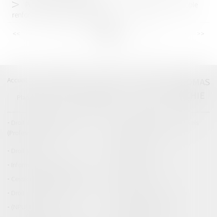
Promesse unilatérale de vente : un engagement irrévocable
renforcé par la Cour de cassation
<<
<
...
21
22
23
24
25
26
27
...
>
>>
Accueil
Catégories
Contact
A propos
THOMAS
GACHIE
Plan du blog
Mentions légales
Articles
Droit de la responsabilité
Droit des dommages corporels
(Professionnels)
Droit immobilier
Droit pénal
Droit routier
Informations générales
Baux d'habitation
Cession et gestion d'immeuble
Copropriété
Droit de la construction
Droit de la propriété
(NPU) Infraction
Droit pénal des affaires