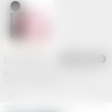
LE BLOG
BLOG THOMAS GACHIE AVOCAT -
MONT DE MARSAN
Menu
Ouvrir
le
menu
Vous êtes ici :
Accueil
Vers une flambée des malus automobile ?