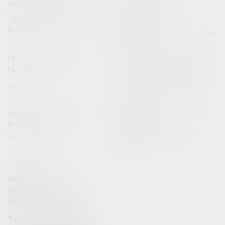
Droit pénal des mineurs
Procédure pénale
(NPU) Responsabilité médicale et
Baux commerciaux
hospitalière
(NPU) Responsabilité accidents de
la route
Droit des professionnels de
Permis de conduire et circulation
l'automobile
Responsabilité accident du travail
Infraction
Responsabilité accidents de la
route
Responsabilité médicale et
Fiches Pratiques - Auteur Maître
hospitalière
Thomas GACHIE
Presse & Radios
Publications Maître Thomas
GACHIE
Ventes aux enchères
AVOCAT
3, Place Francis Planté
40000 MONT DE MARSAN
05 58 76 19 63