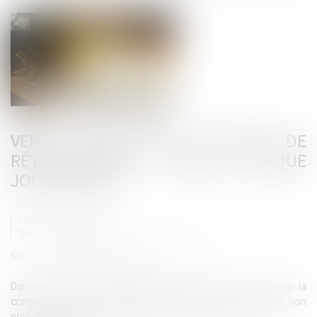
VENTE IMMOBILIÈRE ET DROIT DE
RÉTRACTATION : QUAND CHAQUE
JOUR COMPTE
Publié le :
10/01/2025
DROIT IMMOBILIER
/
DROIT DE LA CONSTRUCTION
Source :
www.lemag-juridique.com
Dans le cadre d’une construction, l’article L 271-1 du Code de la
construction et de l’habitation prévoit que tout acquéreur non
professionnel dispose d’un délai de rétractation de 10 jours...