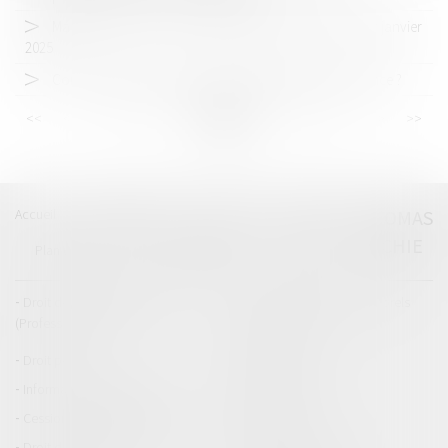
Ma Prime Rénov : ce qui va changer (ou pas) dès le 1er janvier
2025
Corruption de basse intensité : quelle situation en France ?
<<
<
...
20
21
22
23
24
25
26
...
>
>>
Accueil
Catégories
Contact
A propos
THOMAS
GACHIE
Plan du blog
Mentions légales
Articles
Droit de la responsabilité
Droit des dommages corporels
(Professionnels)
Droit immobilier
Droit pénal
Droit routier
Informations générales
Baux d'habitation
Cession et gestion d'immeuble
Copropriété
Droit de la construction
Droit de la propriété