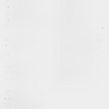
(NPU) Infraction
Droit pénal des affaires
Droit pénal des mineurs
Procédure pénale
(NPU) Responsabilité médicale et
Baux commerciaux
hospitalière
(NPU) Responsabilité accidents de
la route
Droit des professionnels de
Permis de conduire et circulation
l'automobile
Responsabilité accident du travail
Infraction
Responsabilité accidents de la
route
Responsabilité médicale et
Fiches Pratiques - Auteur Maître
hospitalière
Thomas GACHIE
Presse & Radios
Publications Maître Thomas
GACHIE
Ventes aux enchères
AVOCAT
3, Place Francis Planté