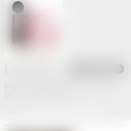
LE BLOG
BLOG THOMAS GACHIE AVOCAT -
MONT DE MARSAN
Menu
Ouvrir
le
menu
Vous êtes ici :
Accueil
Vente immobilière et droit de rétractation : quand chaque jour compte