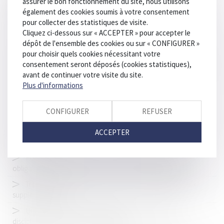
assurer le bon fonctionnement du site, nous utilisons
judiciaire : analyse de l’irrecevabilité de la requête
également des cookies soumis à votre consentement
pour collecter des statistiques de visite.
Nouveaux équipements pour les EDPM et cycles
Cliquez ci-dessous sur « ACCEPTER » pour accepter le
Copropriété et mise en demeure : précision obligatoire des
dépôt de l'ensemble des cookies ou sur « CONFIGURER »
provisions réclamées
pour choisir quels cookies nécessitant votre
consentement seront déposés (cookies statistiques),
Révision des baux commerciaux et professionnels : les indices
avant de continuer votre visite du site.
au troisième trimestre 2024
Plus d'informations
Réforme de la justice pénale des mineurs : les nouveaux
modules de mesures éducatives, une amélioration ?
CONFIGURER
REFUSER
Arnaques financières : les autorités mobilisées dans la lutte
contre ce phénomène massif qui piège de plus en plus de
ACCEPTER
particuliers
FIJAIT et fraude sociale : la Cour de cassation précise les
obligations et sanctions liées aux déclarations d’adresse
Trottinettes électriques et vélos : doit-on installer des feux
supplémentaires ?
Une nouvelle procédure alternative aux poursuites
disciplinaires pour les majeurs détenus !