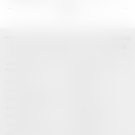
<<
<
...
40
41
42
43
44
45
46
...
>
>>
Accueil
Catégories
Contact
A propos
THOMAS
GACHIE
Plan du blog
Mentions légales
Articles
Droit de la responsabilité
Droit des dommages corporels
(Professionnels)
Droit immobilier
Droit pénal
Droit routier
Informations générales
Baux d'habitation
Cession et gestion d'immeuble
Copropriété
Droit de la construction
Droit de la propriété
(NPU) Infraction
Droit pénal des affaires
Droit pénal des mineurs
Procédure pénale
(NPU) Responsabilité médicale et
Baux commerciaux