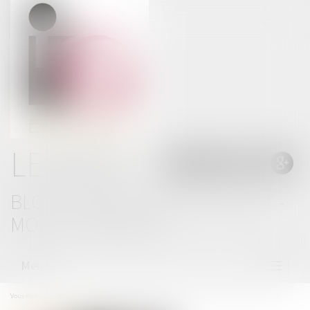
LE BLOG
BLOG THOMAS GACHIE AVOCAT -
MONT DE MARSAN
Menu
Ouvrir
le
menu
Vous êtes ici :
Accueil
Tout ce qui change en 2024 : les ZFE (Zone à Faibles Emissions)