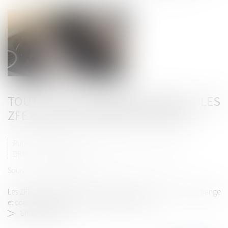
TOUT CE QUI CHANGE EN 2024 : LES
ZFE (ZONE À FAIBLES EMISSIONS)
Publié le :
11/01/2024
DROIT ROUTIER
/
PERMIS DE CONDUIRE ET CIRCULATION
Source :
www.autojournal.fr
Les ZFE vont continuer à se développer en 2024. Voici ce qui change
et comment cela va impacter les automobilistes...
LIRE LA SUITE