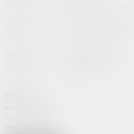
hospitalière
(NPU) Responsabilité accidents de
la route
Droit des professionnels de
Permis de conduire et circulation
l'automobile
Responsabilité accident du travail
Infraction
Responsabilité accidents de la
route
Responsabilité médicale et
Fiches Pratiques - Auteur Maître
hospitalière
Thomas GACHIE
Presse & Radios
Publications Maître Thomas
GACHIE
Ventes aux enchères
AVOCAT
3, Place Francis Planté
40000 MONT DE MARSAN
05 58 76 19 63
05 32 00 63 69