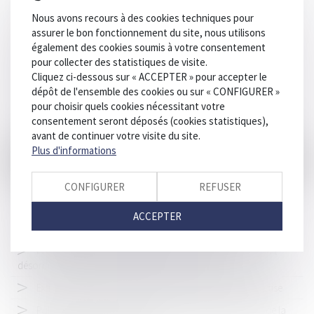
Obligation d’information d’un hôpital à l’égard d’une femme
Nous avons recours à des cookies techniques pour
enceinte
assurer le bon fonctionnement du site, nous utilisons
Violences conjugales : une proposition de loi est adoptée au
également des cookies soumis à votre consentement
Sénat
pour collecter des statistiques de visite.
Cliquez ci-dessous sur « ACCEPTER » pour accepter le
Responsabilité médicale : appréciation de l’impartialité de
dépôt de l'ensemble des cookies ou sur « CONFIGURER »
l’expert
pour choisir quels cookies nécessitant votre
Le constat d’achèvement des travaux en VEFA n’impose qu’il
consentement seront déposés (cookies statistiques),
soit réalisé par une personne qualifiée
avant de continuer votre visite du site.
Plus d'informations
Teste d'un radar mesurant la pollution des pots
d’échappement à Marseille
CONFIGURER
REFUSER
L'essentiel du statut des baux commerciaux
Quelle solution apporter à la demande de solidarité au
ACCEPTER
paiement des réparations civiles faite par un condamné ?
Professionnels de l'immobilier : un avis de valeur pourrait
désormais engager la responsabilité de son auteur
Extinction de la garantie décennale et demande d'expertise
Publication de l’ordonnance portant réforme du droit de la