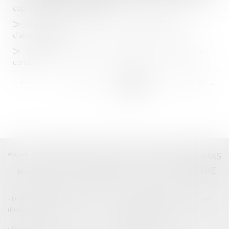
copropriété des immeubles bâtis
Construction : devez-vous vous acquitter de la taxe
d’aménagement ?
Contrôle du juge sur la durée de suspension du permis de
conduire
<<
<
...
103
104
105
106
107
108
109
...
>
>>
Accueil
Catégories
Contact
A propos
THOMAS
GACHIE
Plan du blog
Mentions légales
Articles
Droit de la responsabilité
Droit des dommages corporels
(Professionnels)
Droit immobilier
Droit pénal
Droit routier