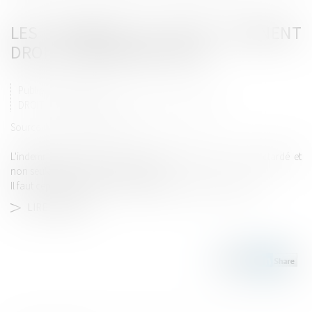
LES RETARDS DE VOLS DONNENT
DROIT À #INDEMNISATION
Publié le :
04/02/2015
DROIT DE LA RESPONSABILITÉ (PROFESSIONNELS)
Source :
www.notretemps.com
L'indemnisation est due aux passagers lorsqu'un vol est retardé et
non seulement lorsqu'il est annulé.
Il faut cependant que le retard atteigne trois heures, précise ...
LIRE LA SUITE