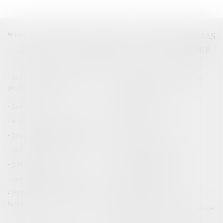
Accueil
Catégories
Contact
A propos
THOMAS
GACHIE
Plan du blog
Mentions légales
Articles
Droit de la responsabilité
Droit des dommages corporels
(Professionnels)
Droit immobilier
Droit pénal
Droit routier
Informations générales
Baux d'habitation
Cession et gestion d'immeuble
Copropriété
Droit de la construction
Droit de la propriété
(NPU) Infraction
Droit pénal des affaires
Droit pénal des mineurs
Procédure pénale
(NPU) Responsabilité médicale et
Baux commerciaux
hospitalière
(NPU) Responsabilité accidents de
la route