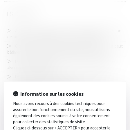
HISTORIQUE
Accident de la circulation : homicide involontaire et la notion
de faute. Par Jean-Baptiste Rozès, Avocat. #droitpénal
Confirmation d’annulation de permis de construire pour deux
bâtiments de Paris VII déjà construits #Droitconstruction
Les avocats partent à la rencontre des chefs d'entreprises
#lyon #avocats #entreprises
Expertise médicale et accident de la route : 10 erreurs
Simplification du #DroitCivil français
Information sur les cookies
Quand le #droitpénal se saisit de l’absentéisme scolaire. Par
Emeline Sellier.
Nous avons recours à des cookies techniques pour
assurer le bon fonctionnement du site, nous utilisons
Une collectivité territoriale condamnée au pénal pour délit de
également des cookies soumis à votre consentement
favoritisme #droitpénal #droitpublic
pour collecter des statistiques de visite.
L’harmonisation des attestations d’assurance décennale
Cliquez ci-dessous sur « ACCEPTER » pour accepter le