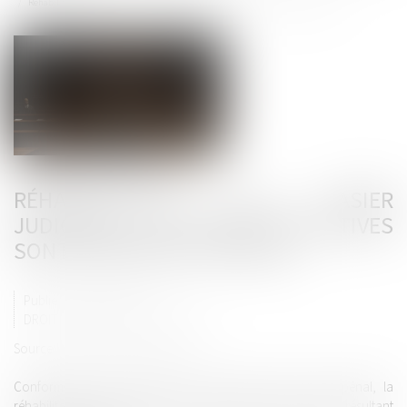
Réhabilitation du casier judiciaire : les peines définitives sont également effacées
RÉHABILITATION DU CASIER
JUDICIAIRE : LES PEINES DÉFINITIVES
SONT ÉGALEMENT EFFACÉES
Publié le :
30/06/2025
DROIT PÉNAL
/
(NPU) INFRACTION
Source :
www.lemag-juridique.com
Conformément aux articles 133-13 et 133-16 du Code pénal, la
réhabilitation légale efface les incapacités et déchéances résultant