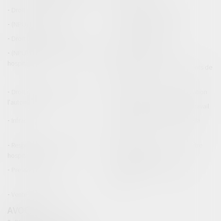
Droit de la construction
Droit de la propriété
(NPU) Infraction
Droit pénal des affaires
Droit pénal des mineurs
Procédure pénale
(NPU) Responsabilité médicale et
Baux commerciaux
hospitalière
(NPU) Responsabilité accidents de
la route
Droit des professionnels de
Permis de conduire et circulation
l'automobile
Responsabilité accident du travail
Infraction
Responsabilité accidents de la
route
Responsabilité médicale et
Fiches Pratiques - Auteur Maître
hospitalière
Thomas GACHIE
Presse & Radios
Publications Maître Thomas
GACHIE
Ventes aux enchères
AVOCAT