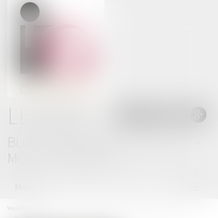
LE BLOG
BLOG THOMAS GACHIE AVOCAT -
MONT DE MARSAN
Menu
Ouvrir
le
menu
Vous êtes ici :
Accueil