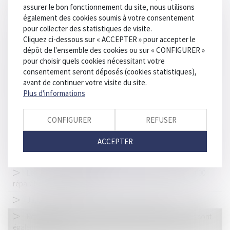
d’application du cumul des peines
assurer le bon fonctionnement du site, nous utilisons
également des cookies soumis à votre consentement
Seule la victime peut valablement se constituer partie civile !
pour collecter des statistiques de visite.
Vous êtes propriétaire bailleur et vous envisagez des travaux,
Cliquez ci-dessous sur « ACCEPTER » pour accepter le
êtes-vous éligible aux subventions de l’ANAH ?
dépôt de l'ensemble des cookies ou sur « CONFIGURER »
pour choisir quels cookies nécessitant votre
Véhicules en déclaration d’achat : obligation de la plaque W
consentement seront déposés (cookies statistiques),
garage
avant de continuer votre visite du site.
Narcotrafic et criminalité organisée : retour sur les mesures
Plus d'informations
phares de la loi du 13 juin 2025
Pas de droit de priorité pour le locataire commercial en cas
CONFIGURER
REFUSER
de cession globale de l’immeuble !
ACCEPTER
Emprunt du syndicat : la liste des informations que le prêteur
peut demander au syndic est fixée
Le CFPA et Logicat unissent leurs forces pour former 3 000
réparateurs indépendants
Justice des mineurs : publication de la loi Attal
Réhabilitation du casier judiciaire : les peines définitives sont
également effacées