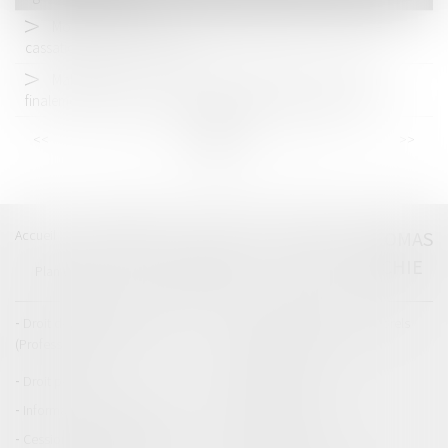
Moyens de preuve ou actes de procédure ? La Cour de
cassation trace la frontière !
MaPrimeRénov' : la suspension estivale ne concernera
finalement pas les rénovations par geste unique de travaux
<<
<
...
8
9
10
11
12
13
14
...
>
>>
Accueil
Catégories
Contact
A propos
THOMAS
GACHIE
Plan du blog
Mentions légales
Articles
Droit de la responsabilité
Droit des dommages corporels
(Professionnels)
Droit immobilier
Droit pénal
Droit routier
Informations générales
Baux d'habitation
Cession et gestion d'immeuble
Copropriété