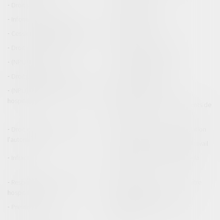
Droit pénal
Droit routier
Informations générales
Baux d'habitation
Cession et gestion d'immeuble
Copropriété
Droit de la construction
Droit de la propriété
(NPU) Infraction
Droit pénal des affaires
Droit pénal des mineurs
Procédure pénale
(NPU) Responsabilité médicale et
Baux commerciaux
hospitalière
(NPU) Responsabilité accidents de
la route
Droit des professionnels de
Permis de conduire et circulation
l'automobile
Responsabilité accident du travail
Infraction
Responsabilité accidents de la
route
Responsabilité médicale et
Fiches Pratiques - Auteur Maître
hospitalière
Thomas GACHIE
Presse & Radios
Publications Maître Thomas
GACHIE