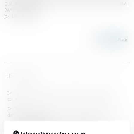
QUALITÉ DE RÉFÉRENT EXTERNE EN SANTÉ ET SÉCURITÉ AU TRAVAIL
DANS L’ENTREPRISE...
LIRE LA SUITE
HISTORIQUE
Véhicules électriques et consommateurs : faire passer le
courant
Rappel du principe de l’absence de préjugement du fond
dans les arrêts incidents
Etat des lieux : conditions du partage des frais du
commissaire de justice
Information sur les cookies