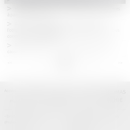
Harcèlement scolaire : un questionnaire pour tous les élèves
à partir du CE2 à la rentrée
Peine d’emprisonnement ferme : le juge peut écarter
l’obligation d’aménagement des peines de moins de 6 mois sous
conditions | LE MAG JURIDIQUE
Fouille irrégulière d’un véhicule sans grief pour le mis en
cause
<<
<
...
43
44
45
46
47
48
49
...
>
>>
Accueil
Catégories
Contact
A propos
THOMAS
GACHIE
Plan du blog
Mentions légales
Articles
Droit de la responsabilité
Droit des dommages corporels
(Professionnels)
Droit immobilier