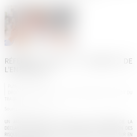
RÉFÉRENT SANTÉ ET SÉCURITÉ DE
L’ENTREPRISE
Publié le :
31/10/2023
DROIT DU TRAVAIL - EMPLOYEURS
/
RESPONSABILITÉ ACCIDENT DU
TRAVAIL
Source :
efl.businesscomm.fr
UN ARRÊTÉ PUBLIÉ LE 17-10-2023 A FIXÉ LE MODÈLE DE LA
DÉCLARATION D'INTÉRÊTS DE L’INTERVENANT EN PRÉVENTION DES
RISQUES PROFESSIONNELS DU SPSTI DÉSIGNÉ PAR L’EMPLOYEUR EN