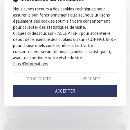
Justice environnementale : publication de la circulaire de
Nous avons recours à des cookies techniques pour
politique pénale
assurer le bon fonctionnement du site, nous utilisons
également des cookies soumis à votre consentement
Construction sur le terrain d’autrui : le remboursement du
pour collecter des statistiques de visite.
constructeur ne dépend pas de son éviction préalable
Cliquez ci-dessous sur « ACCEPTER » pour accepter le
Blanchiment d’argent : précisions sur les préjudices financiers
dépôt de l'ensemble des cookies ou sur « CONFIGURER »
et d’image des parties civiles
pour choisir quels cookies nécessitant votre
consentement seront déposés (cookies statistiques),
Punaises de lit au travail : attention à votre obligation de
avant de continuer votre visite du site.
prévention !
Plus d'informations
Bail commercial : Avenant et réputation non écrite de la
clause d'indexation
CONFIGURER
REFUSER
Responsabilité de la société productrice de médicaments, en
présence d’une exposition in utero à un œstrogène de synthèse
ACCEPTER
Le jugement doit comporter des motifs propres pour justifier
la décision
Réalisation des travaux par l’intermédiaire du gérant de la SCI
: présomption de connaissance du vice
RÉFÉRENT SANTÉ ET SÉCURITÉ DE L’ENTREPRISE