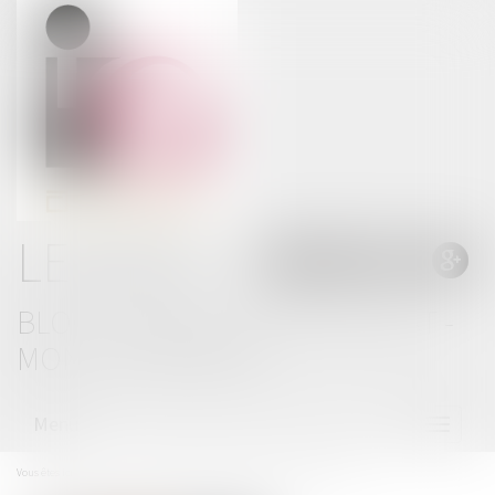
LE BLOG
BLOG THOMAS GACHIE AVOCAT -
MONT DE MARSAN
Menu
Ouvrir
le
menu
Vous êtes ici :
Accueil
RÉFÉRENT SANTÉ ET SÉCURITÉ DE L’ENTREPRISE