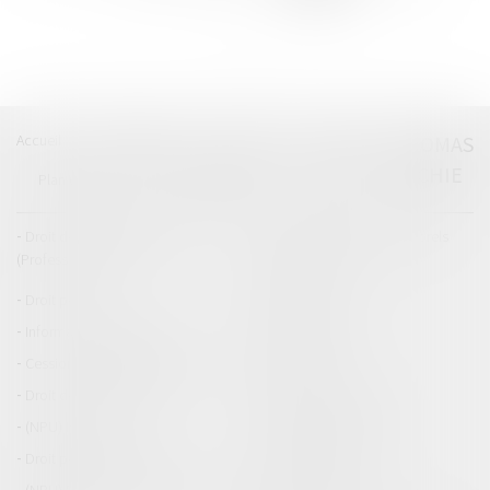
>>
Accueil
Catégories
Contact
A propos
THOMAS
GACHIE
Plan du blog
Mentions légales
Articles
Droit de la responsabilité
Droit des dommages corporels
(Professionnels)
Droit immobilier
Droit pénal
Droit routier
Informations générales
Baux d'habitation
Cession et gestion d'immeuble
Copropriété
Droit de la construction
Droit de la propriété
(NPU) Infraction
Droit pénal des affaires
Droit pénal des mineurs
Procédure pénale