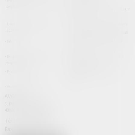
(NPU) Responsabilité médicale et
Baux commerciaux
hospitalière
(NPU) Responsabilité accidents de
la route
Droit des professionnels de
Permis de conduire et circulation
l'automobile
Responsabilité accident du travail
Infraction
Responsabilité accidents de la
route
Responsabilité médicale et
Fiches Pratiques - Auteur Maître
hospitalière
Thomas GACHIE
Presse & Radios
Publications Maître Thomas
GACHIE
Ventes aux enchères
AVOCAT
3, Place Francis Planté
40000 MONT DE MARSAN
05 58 76 19 63
05 32 00 63 69