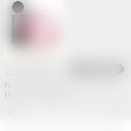
LE BLOG
BLOG THOMAS GACHIE AVOCAT -
MONT DE MARSAN
Menu
Ouvrir
le
menu
Vous êtes ici :
Accueil
Que faire en cas d’erreur médicale? #indemnisation #dommage