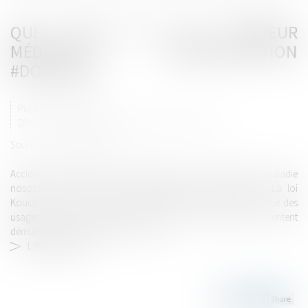
QUE FAIRE EN CAS D’ERREUR
MÉDICALE? #INDEMNISATION
#DOMMAGE
Publié le :
16/02/2015
DROIT DE LA RESPONSABILITÉ (PROFESSIONNELS)
Source :
www.ladepeche.fr
Accident d’anesthésie, effet indésirable d’un traitement, maladie
nosocomiale… Tout acte médical comporte des risques. La loi
Kouchner de 2002 a permis de grandes avancées dans le droit des
usagers en la matière. Mais encore trop de patients se sentent
démunis quand un problème survient...
LIRE LA SUITE