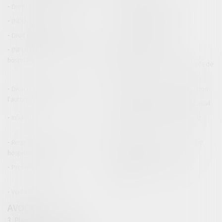
Droit de la construction
Droit de la propriété
(NPU) Infraction
Droit pénal des affaires
Droit pénal des mineurs
Procédure pénale
(NPU) Responsabilité médicale et
Baux commerciaux
hospitalière
(NPU) Responsabilité accidents de
la route
Droit des professionnels de
Permis de conduire et circulation
l'automobile
Responsabilité accident du travail
Infraction
Responsabilité accidents de la
route
Responsabilité médicale et
Fiches Pratiques - Auteur Maître
hospitalière
Thomas GACHIE
Presse & Radios
Publications Maître Thomas
GACHIE
Ventes aux enchères
AVOCAT
3, Place Francis Planté