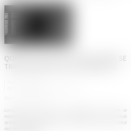
QUAND UN BAIL DE COURTE DURÉE SE
TRANSFORME EN BAIL COMMERCIAL
Publié le :
28/07/2020
DROIT COMMERCIAL
/
BAUX COMMERCIAUX
Source :
business.lesechos.fr
Lorsqu’après l’expiration d’un bail dérogatoire, le locataire se
maintient dans les locaux sans que le propriétaire s’y oppose, ce bail
se transforme automatiquement en bail commercial soumis au statut
des baux commerciaux...