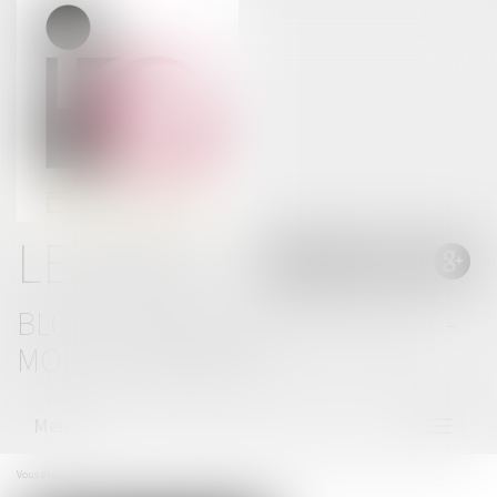
LE BLOG
BLOG THOMAS GACHIE AVOCAT -
MONT DE MARSAN
Menu
Ouvrir
le
menu
Vous êtes ici :
Accueil
Quand un bail de courte durée se transforme en bail commercial