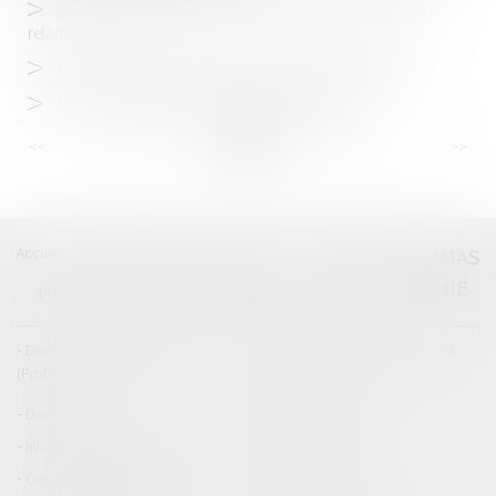
Constructibilité et handicap et accessibilité : la France en
retard
Nouvelles règles en matière de fourrières automobiles
La création d’un « Dossier pénal numérique »
<<
<
...
93
94
95
96
97
98
99
...
>
>>
Accueil
Catégories
Contact
A propos
THOMAS
GACHIE
Plan du blog
Mentions légales
Articles
Droit de la responsabilité
Droit des dommages corporels
(Professionnels)
Droit immobilier
Droit pénal
Droit routier
Informations générales
Baux d'habitation
Cession et gestion d'immeuble
Copropriété