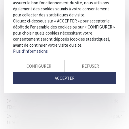
source majeure de pollution des océans
assurer le bon fonctionnement du site, nous utilisons
également des cookies soumis à votre consentement
Construction illicite : la démolition peut être ordonnée à la
pour collecter des statistiques de visite.
demande d'une association
Cliquez ci-dessous sur « ACCEPTER » pour accepter le
Quand un bail de courte durée se transforme en bail
dépôt de l'ensemble des cookies ou sur « CONFIGURER »
commercial
pour choisir quels cookies nécessitant votre
consentement seront déposés (cookies statistiques),
Covid-19 : un guide de préconisations pour assurer la
avant de continuer votre visite du site.
sécurité sanitaire sur les chantiers du BTP
Plus d'informations
Code de la route : des dispositions pour les trottinettes
électriques, skateboards, hoverboards depuis le 1er juillet 2020
CONFIGURER
REFUSER
La contrepartie onéreuse de la cession du droit de surélever
n’est pas forcément une somme d’argent
ACCEPTER
La Cour de cassation s’oppose à la prolongation purement
automatique des détentions provisoires
Affaire DEPAKINE : la reconnaissance de la responsabilité de
l'Etat
Le syndicat des copropriétaires a intérêt à agir en justice pour
faire respecter les décisions d’AG