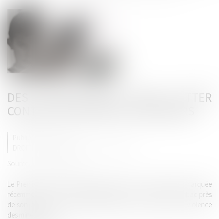
DES PROPOSITIONS POUR LUTTER
CONTRE LA VIOLENCE DES MINEURS
Publié le :
30/04/2024
DROIT PÉNAL
/
DROIT PÉNAL DES MINEURS
Source :
www.info.gouv.fr
Le Premier ministre, Gabriel Attal, est allé à Viry-Châtillon, marquée
récemment par la mort de Shemseddine, 15 ans, passé à tabac près
de son collège. Son déplacement portait sur le thème de la violence
des mineurs...