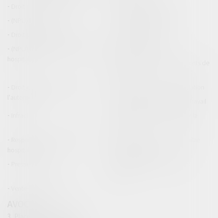
Droit de la construction
Droit de la propriété
(NPU) Infraction
Droit pénal des affaires
Droit pénal des mineurs
Procédure pénale
(NPU) Responsabilité médicale et
Baux commerciaux
hospitalière
(NPU) Responsabilité accidents de
la route
Droit des professionnels de
Permis de conduire et circulation
l'automobile
Responsabilité accident du travail
Infraction
Responsabilité accidents de la
route
Responsabilité médicale et
Fiches Pratiques - Auteur Maître
hospitalière
Thomas GACHIE
Presse & Radios
Publications Maître Thomas
GACHIE
Ventes aux enchères
AVOCAT
3, Place Francis Planté