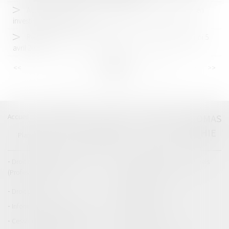
Action civile pour exercice illégal de l'activité de conseil en
investissements financiers
Réemploi des voitures usagées pour les plus précaires Loi 5
avril 2024
<<
<
...
34
35
36
37
38
39
40
...
>
>>
Accueil
Catégories
Contact
A propos
THOMAS
GACHIE
Plan du blog
Mentions légales
Articles
Droit de la responsabilité
Droit des dommages corporels
(Professionnels)
Droit immobilier
Droit pénal
Droit routier
Informations générales
Baux d'habitation
Cession et gestion d'immeuble
Copropriété