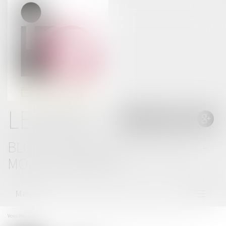
LE BLOG
BLOG THOMAS GACHIE AVOCAT -
MONT DE MARSAN
Menu
Ouvrir
le
menu
Vous êtes ici :
Accueil
Des propositions pour lutter contre la violence des mineurs