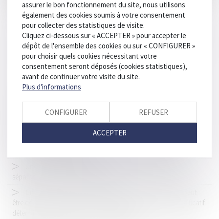
assurer le bon fonctionnement du site, nous utilisons
Loi Habitat dégradé - De nouvelles dispositions visant à
également des cookies soumis à votre consentement
améliorer le fonctionnement des copropriétés
pour collecter des statistiques de visite.
Tempête de grêle chez mon garagiste : quelle indemnisation ?
Cliquez ci-dessous sur « ACCEPTER » pour accepter le
dépôt de l'ensemble des cookies ou sur « CONFIGURER »
Rappel du délai de dépôt du mémoire par le demandeur en
pour choisir quels cookies nécessitant votre
cassation
consentement seront déposés (cookies statistiques),
Escroquerie à l’accusation de fraude fiscale
avant de continuer votre visite du site.
Plus d'informations
Comment la garantie de bon fonctionnement protège le
propriétaire et la construction ?
CONFIGURER
REFUSER
Accident du travail : déclaration à la Cpam et formalités
obligatoires pour l'employeur
ACCEPTER
Poids lourds : levées d'interdiction et interdictions
complémentaires estivales
Une nouvelle action en bornage implique que la limite
séparative soit devenue incertaine
Citation directe : la partie civile personne physique ne peut
être déclarée irrecevable en l’absence de production de justificatif
déterminant le montant de la consignation