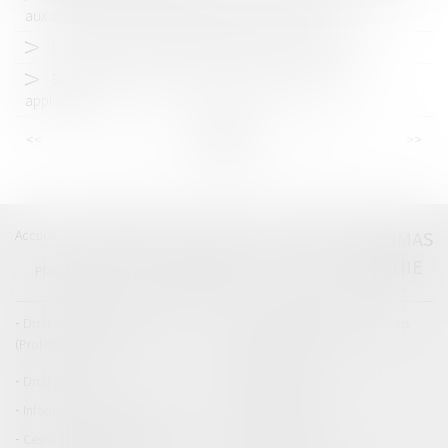
aux stipulations contractuelles ne sont pas couverts
De la prévention des RPS à la promotion de la QVCT
Bornes de recharge : le règlement AFIR est entré en
application
<<
<
...
31
32
33
34
35
36
37
...
>
>>
Accueil
Catégories
Contact
A propos
THOMAS
GACHIE
Plan du blog
Mentions légales
Articles
Droit de la responsabilité
Droit des dommages corporels
(Professionnels)
Droit immobilier
Droit pénal
Droit routier
Informations générales
Baux d'habitation
Cession et gestion d'immeuble
Copropriété