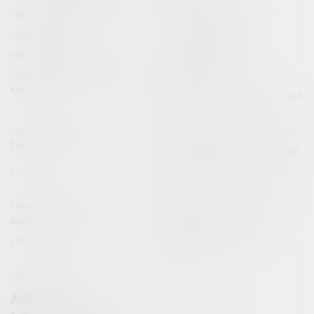
Droit de la construction
Droit de la propriété
(NPU) Infraction
Droit pénal des affaires
Droit pénal des mineurs
Procédure pénale
(NPU) Responsabilité médicale et
Baux commerciaux
hospitalière
(NPU) Responsabilité accidents de
la route
Droit des professionnels de
Permis de conduire et circulation
l'automobile
Responsabilité accident du travail
Infraction
Responsabilité accidents de la
route
Responsabilité médicale et
Fiches Pratiques - Auteur Maître
hospitalière
Thomas GACHIE
Presse & Radios
Publications Maître Thomas
GACHIE
Ventes aux enchères
AVOCAT