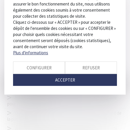
mesures
assurer le bon fonctionnement du site, nous utilisons
également des cookies soumis à votre consentement
Seul l’employeur du salarié est redevable d’une indemnisation
pour collecter des statistiques de visite.
complémentaire en cas de faute inexcusable
Cliquez ci-dessous sur « ACCEPTER » pour accepter le
Accident sur un parking et malus : à qui la faute ?
dépôt de l'ensemble des cookies ou sur « CONFIGURER »
pour choisir quels cookies nécessitant votre
Le délai de paiement imparti au locataire par la nouvelle loi
consentement seront déposés (cookies statistiques),
ne s'applique pas aux contrats en cours
avant de continuer votre visite du site.
La nécessaire preuve d’une faute pour que la partie civile
Plus d'informations
obtienne réparation de son dommage
Projet de loi sur « l’aide à mourir » : le droit pénal oublié des
CONFIGURER
REFUSER
débats ?
ACCEPTER
Projet de loi de simplification : réduction de certaines
sanctions des dirigeants
Baux commerciaux : la mensualisation des loyers retardée
pour cause de dissolution
Ordonnance du 19 juin 2024 modifiant et codifiant le droit de
la publicité foncière
Assurance dommages-ouvrage : les défauts de conformité