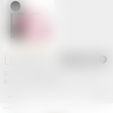
LE BLOG
BLOG THOMAS GACHIE AVOCAT -
MONT DE MARSAN
Menu
Ouvrir
le
menu
Vous êtes ici :
Accueil