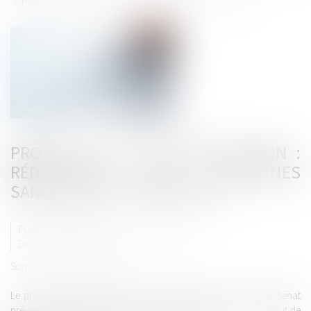
Projet de loi de simplification : réduction de certaines sanctions des dirigeants
PROJET DE LOI DE SIMPLIFICATION :
RÉDUCTION DE CERTAINES
SANCTIONS DES DIRIGEANTS
Publié le :
26/06/2024
DROIT PÉNAL
/
DROIT PÉNAL DES AFFAIRES
Source :
www.legifiscal.fr
Le projet de loi de simplification, actuellement examiné par le Sénat
prévoit une réduction de sanction des dirigeants en cas de défaut de