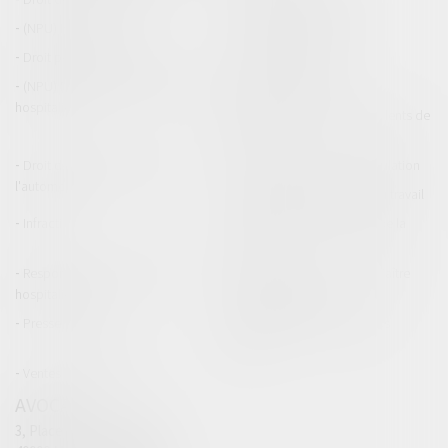
(NPU) Infraction
Droit pénal des affaires
Droit pénal des mineurs
Procédure pénale
(NPU) Responsabilité médicale et
Baux commerciaux
hospitalière
(NPU) Responsabilité accidents de
la route
Droit des professionnels de
Permis de conduire et circulation
l'automobile
Responsabilité accident du travail
Infraction
Responsabilité accidents de la
route
Responsabilité médicale et
Fiches Pratiques - Auteur Maître
hospitalière
Thomas GACHIE
Presse & Radios
Publications Maître Thomas
GACHIE
Ventes aux enchères
AVOCAT
3, Place Francis Planté