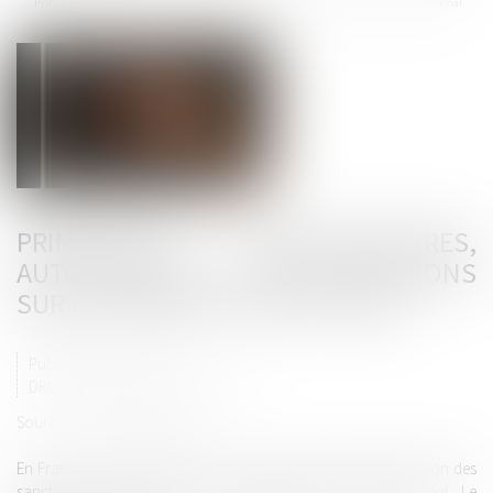
Principales, complémentaires, automatiques... Cinq questions sur les peines en droit pénal
PRINCIPALES, COMPLÉMENTAIRES,
AUTOMATIQUES... CINQ QUESTIONS
SUR LES PEINES EN DROIT PÉNAL
Publié le :
05/12/2024
DROIT PÉNAL
/
(NPU) INFRACTION
Source :
www.vie-publique.fr
En France, le droit pénal consacre le principe d'individualisation des
sanctions prononcées par le juge dans le cadre de la loi. Le