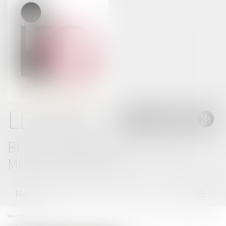
LE BLOG
BLOG THOMAS GACHIE AVOCAT -
MONT DE MARSAN
Menu
Ouvrir
le
menu
Vous êtes ici :
Accueil