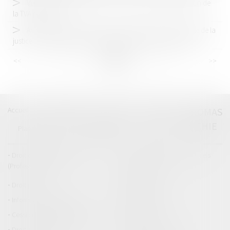
Véhicules à usage mixte : l’exclusion du droit à déduction de
la TVA précisée
Avis sur la proposition de loi visant à restaurer l’autorité de la
justice à l’égard des mineurs délinquants et de leurs parents
<<
<
...
21
22
23
24
25
26
27
...
>
>>
Accueil
Catégories
Contact
A propos
THOMAS
GACHIE
Plan du blog
Mentions légales
Articles
Droit de la responsabilité
Droit des dommages corporels
(Professionnels)
Droit immobilier
Droit pénal
Droit routier
Informations générales
Baux d'habitation
Cession et gestion d'immeuble
Copropriété
Droit de la construction
Droit de la propriété