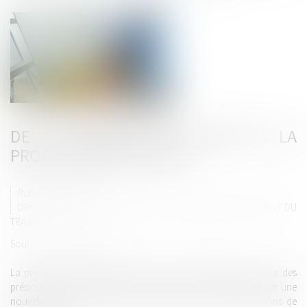
DE LA PRÉVENTION DES RPS À LA
PROMOTION DE LA QVCT
Publié le :
25/06/2024
DROIT DU TRAVAIL - EMPLOYEURS
/
RESPONSABILITÉ ACCIDENT DU
TRAVAIL
Source :
www.legisocial.fr
La prévention des risques psycho-sociaux, longtemps au cœur des
préoccupations des entreprises, est aujourd’hui supplantée par une
nouvelle approche, celle de la qualité de vie et des conditions de