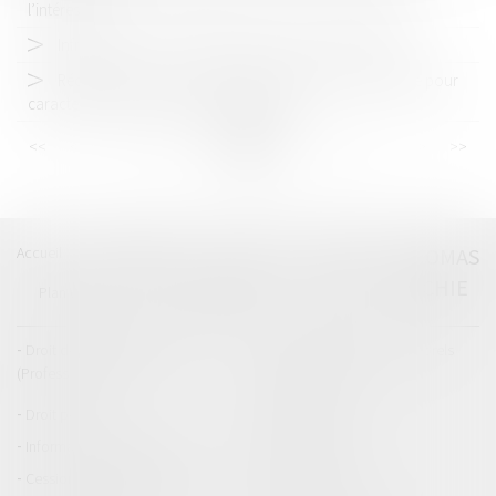
l’intéressé
Infractions avec un véhicule de société : que dit la loi ?
Réception tacite : l’occupation des lieux est insuffisante pour
caractériser une volonté non équivoque
<<
<
...
31
32
33
34
35
36
37
...
>
>>
Accueil
Catégories
Contact
A propos
THOMAS
GACHIE
Plan du blog
Mentions légales
Articles
Droit de la responsabilité
Droit des dommages corporels
(Professionnels)
Droit immobilier
Droit pénal
Droit routier
Informations générales
Baux d'habitation
Cession et gestion d'immeuble
Copropriété