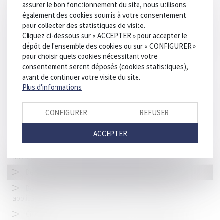
ne s'applique pas aux contrats en cours
assurer le bon fonctionnement du site, nous utilisons
également des cookies soumis à votre consentement
La nécessaire preuve d’une faute pour que la partie civile
pour collecter des statistiques de visite.
obtienne réparation de son dommage
Cliquez ci-dessous sur « ACCEPTER » pour accepter le
Projet de loi sur « l’aide à mourir » : le droit pénal oublié des
dépôt de l'ensemble des cookies ou sur « CONFIGURER »
débats ?
pour choisir quels cookies nécessitant votre
consentement seront déposés (cookies statistiques),
Projet de loi de simplification : réduction de certaines
avant de continuer votre visite du site.
sanctions des dirigeants
Plus d'informations
Baux commerciaux : la mensualisation des loyers retardée
pour cause de dissolution
CONFIGURER
REFUSER
Ordonnance du 19 juin 2024 modifiant et codifiant le droit de
la publicité foncière
ACCEPTER
Assurance dommages-ouvrage : les défauts de conformité
aux stipulations contractuelles ne sont pas couverts
De la prévention des RPS à la promotion de la QVCT
Bornes de recharge : le règlement AFIR est entré en
application
Citation régulière et signature de l’avis de réception par