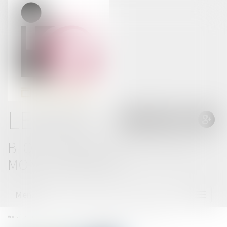
LE BLOG
BLOG THOMAS GACHIE AVOCAT -
MONT DE MARSAN
Menu
Ouvrir
le
menu
Vous êtes ici :
Accueil
De la prévention des RPS à la promotion de la QVCT