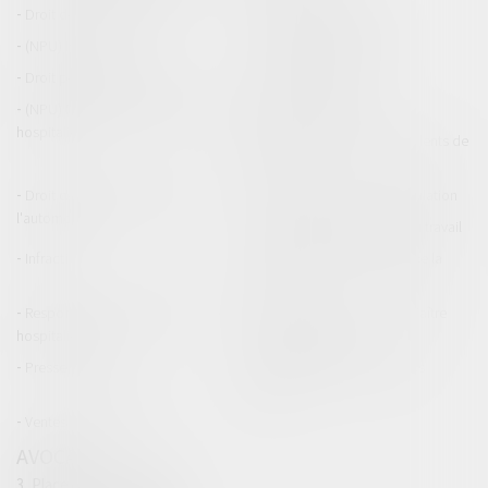
Droit de la construction
Droit de la propriété
(NPU) Infraction
Droit pénal des affaires
Droit pénal des mineurs
Procédure pénale
(NPU) Responsabilité médicale et
Baux commerciaux
hospitalière
(NPU) Responsabilité accidents de
la route
Droit des professionnels de
Permis de conduire et circulation
l'automobile
Responsabilité accident du travail
Infraction
Responsabilité accidents de la
route
Responsabilité médicale et
Fiches Pratiques - Auteur Maître
hospitalière
Thomas GACHIE
Presse & Radios
Publications Maître Thomas
GACHIE
Ventes aux enchères
AVOCAT
3, Place Francis Planté