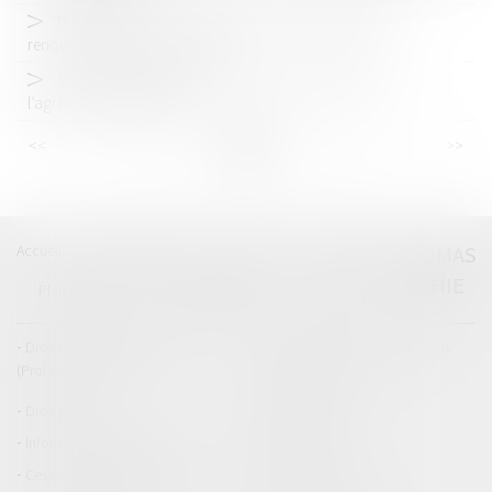
Notification du droit de se taire : pas d’obligation de
renouvellement en cas de renvoi
Contrôle de l’aptitude à la conduite : précisions sur
l’agrément des médecins
<<
<
...
10
11
12
13
14
15
16
...
>
>>
Accueil
Catégories
Contact
A propos
THOMAS
GACHIE
Plan du blog
Mentions légales
Articles
Droit de la responsabilité
Droit des dommages corporels
(Professionnels)
Droit immobilier
Droit pénal
Droit routier
Informations générales
Baux d'habitation
Cession et gestion d'immeuble
Copropriété