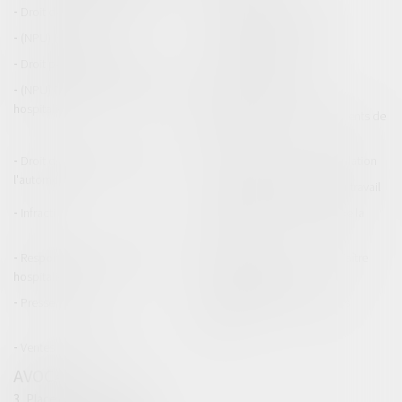
Droit de la construction
Droit de la propriété
(NPU) Infraction
Droit pénal des affaires
Droit pénal des mineurs
Procédure pénale
(NPU) Responsabilité médicale et
Baux commerciaux
hospitalière
(NPU) Responsabilité accidents de
la route
Droit des professionnels de
Permis de conduire et circulation
l'automobile
Responsabilité accident du travail
Infraction
Responsabilité accidents de la
route
Responsabilité médicale et
Fiches Pratiques - Auteur Maître
hospitalière
Thomas GACHIE
Presse & Radios
Publications Maître Thomas
GACHIE
Ventes aux enchères
AVOCAT
3, Place Francis Planté