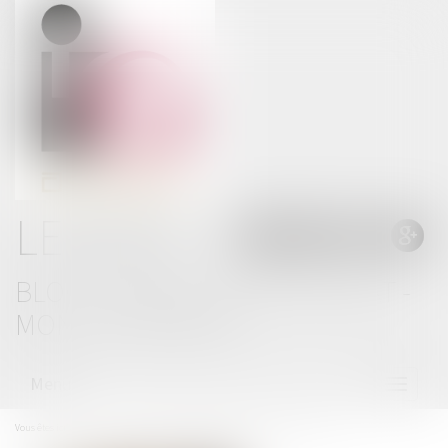
LE BLOG
BLOG THOMAS GACHIE AVOCAT -
MONT DE MARSAN
Menu
Ouvrir
le
menu
Vous êtes ici :
Accueil
Prêts à taux zéro : des précisions pour les nouveaux