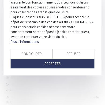
assurer le bon fonctionnement du site, nous utilisons
motos, scooters et quadricycles
également des cookies soumis à votre consentement
Vote des détenus : il est impératif de préserver la sincérité du
pour collecter des statistiques de visite.
scrutin
Cliquez ci-dessous sur « ACCEPTER » pour accepter le
dépôt de l'ensemble des cookies ou sur « CONFIGURER »
Des subventions pour prévenir les accidents du travail et les
pour choisir quels cookies nécessitant votre
maladies professionnelles
consentement seront déposés (cookies statistiques),
Construction et logement : les permis de construire délivrés
avant de continuer votre visite du site.
entre 2021 et 2024 prolongés par un nouveau décret
Plus d'informations
Isolement judiciaire : pas de délai légal imposé pour statuer
sur le recours
CONFIGURER
REFUSER
Lutte contre les fraudes aux aides publiques : de nouvelles
ACCEPTER
mesures votées au Parlement
Réforme de la justice pénale des mineurs : le Sénat adopte
définitivement la proposition de loi
Éthylotest hors d’homologation ? La vérification suffit à
valider le contrôle
Les restrictions liées au Covid-19 ne constituent pas une perte
de la chose louée !