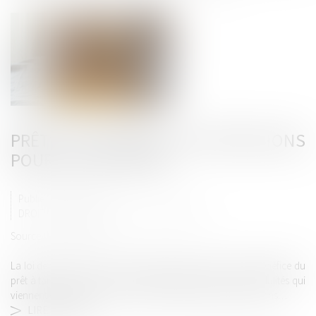
PRÊTS À TAUX ZÉRO : DES PRÉCISIONS
POUR LES NOUVEAUX
Publié le :
11/06/2025
DROIT IMMOBILIER
/
DROIT DE LA PROPRIÉTÉ
Source :
www.weblex.fr
La loi de finances pour 2025 a étendu temporairement le bénéfice du
prêt à taux zéro à de nouveaux bénéficiaires selon des modalités qui
viennent d’être précisées. Voilà qui mérite quelques explications…
LIRE LA SUITE