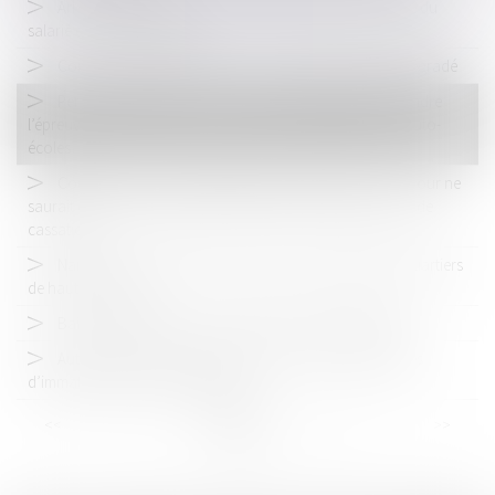
Arrêt maladie longue durée : comment gérer l'absence du
salarié en arrêt de travail ?
Construction et habitation : rénovation de l’habitat dégradé
Permis de conduire : 28 h de conduite obligatoires, rendre
l’épreuve pratique payante... les pistes proposées par les auto-
écoles
Cour d’assises : l’irrégularité de la composition de la Cour ne
saurait être invoquée pour la première fois devant la Cour de
cassation !
Narcotrafic : publication du décret sur le régime des quartiers
de haute sécurité
Bail de réhabilitation : lancement de l’expérimentation
Automobile : de nouvelles précisions sur les démarches
d’immatriculation des véhicules
<<
<
...
6
7
8
9
10
11
12
...
>
>>