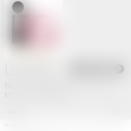
LE BLOG
BLOG THOMAS GACHIE AVOCAT -
MONT DE MARSAN
Menu
Ouvrir
le
menu
Vous êtes ici :
Accueil