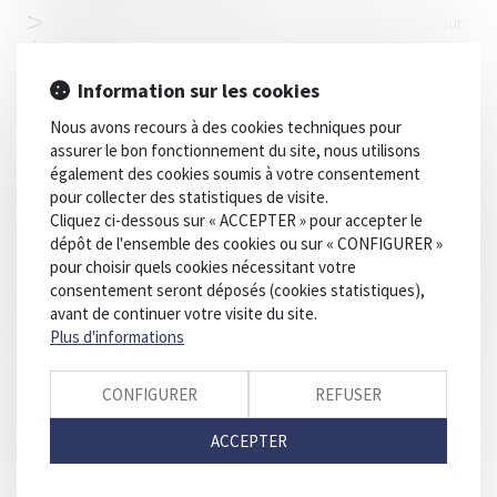
Le mandat d’arrêt visant Bachar al-Assad annulé par la Cour
de cassation
Les mesures pour prévenir les accidents graves et mortels
Information sur les cookies
seront discutées à la fois par le CNPST et dans la "large"
Nous avons recours à des cookies techniques pour
négociation interprofessionnelle sur le travail
assurer le bon fonctionnement du site, nous utilisons
Permis suspendu malgré une relaxe : l’État condamné pour
également des cookies soumis à votre consentement
excès de zèle
pour collecter des statistiques de visite.
Cliquez ci-dessous sur « ACCEPTER » pour accepter le
L’ACPR attire l’attention des organismes financiers sur les
dépôt de l'ensemble des cookies ou sur « CONFIGURER »
exigences réglementaires et bonnes pratiques destinées à prévenir
pour choisir quels cookies nécessitant votre
l’utilisation de comptes à des fins de blanchiment du produit de
consentement seront déposés (cookies statistiques),
fraudes ou d’escroqueries
avant de continuer votre visite du site.
Propriétaires : comment vous assurer de l'authenticité des
Plus d'informations
justificatifs de revenus ?
Les détenus ne voteront plus par correspondance aux
CONFIGURER
REFUSER
élections municipales et législatives
ACCEPTER
Lutte contre le narcotrafic de mineurs : signature d’un
protocole inédit