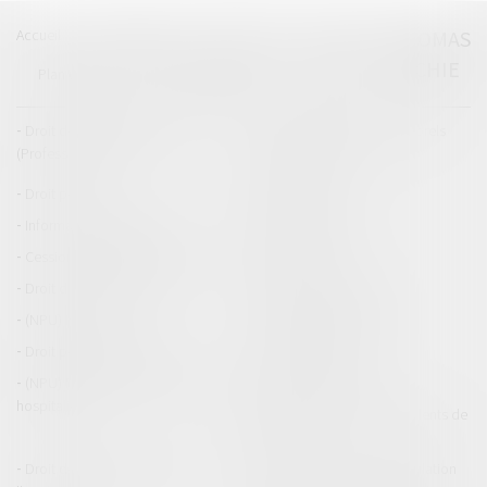
Accueil
Catégories
Contact
A propos
THOMAS
GACHIE
Plan du blog
Mentions légales
Articles
Droit de la responsabilité
Droit des dommages corporels
(Professionnels)
Droit immobilier
Droit pénal
Droit routier
Informations générales
Baux d'habitation
Cession et gestion d'immeuble
Copropriété
Droit de la construction
Droit de la propriété
(NPU) Infraction
Droit pénal des affaires
Droit pénal des mineurs
Procédure pénale
(NPU) Responsabilité médicale et
Baux commerciaux
hospitalière
(NPU) Responsabilité accidents de
la route
Droit des professionnels de
Permis de conduire et circulation