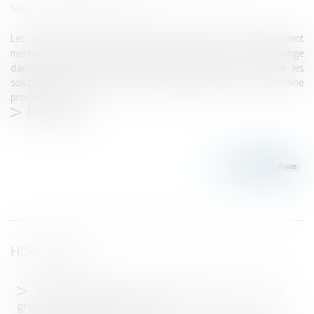
Source :
www.lavoixdunord.fr
Les auto-écoles ont proposé des solutions au gouvernement
mercredi pour raccourcir les délais du permis de conduire, à rallonge
dans certains départements. Le gouvernement doit annoncer les
solutions retenues lors d’une prochaine réunion la semaine
prochaine...
LIRE LA SUITE
HISTORIQUE
Airbags Takata - L’UFC-Que Choisir introduit une action de
groupe contre Stellantis et Citroën