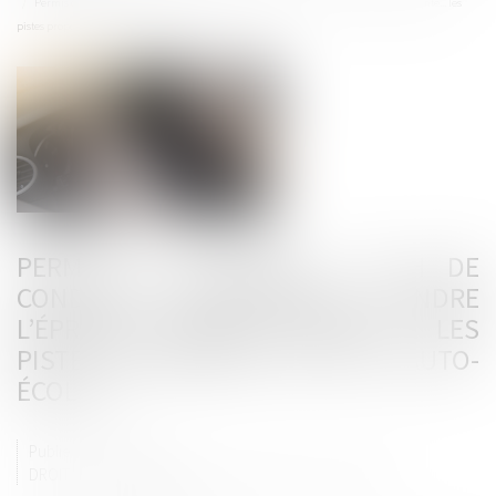
Permis de conduire : 28 h de conduite obligatoires, rendre l’épreuve pratique payante... les
pistes proposées par les auto-écoles
PERMIS DE CONDUIRE : 28 H DE
CONDUITE OBLIGATOIRES, RENDRE
L’ÉPREUVE PRATIQUE PAYANTE... LES
PISTES PROPOSÉES PAR LES AUTO-
ÉCOLES
Publié le :
25/07/2025
DROIT ROUTIER
/
PERMIS DE CONDUIRE ET CIRCULATION