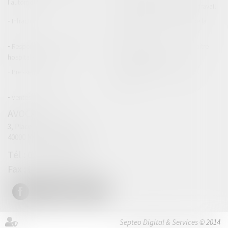
l'automobile
Responsabilité accident du travail
Infraction
Responsabilité accidents de la
route
Responsabilité médicale et
Fiches Pratiques - Auteur Maître
hospitalière
Thomas GACHIE
Presse & Radios
Publications Maître Thomas
GACHIE
Ventes aux enchères
AVOCAT
3, Place Francis Planté
40000 MONT DE MARSAN
05 58 76 19 63
05 32 00 63 69
Septeo Digital & Services © 2014