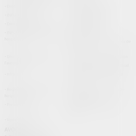
Droit de la construction
Droit de la propriété
(NPU) Infraction
Droit pénal des affaires
Droit pénal des mineurs
Procédure pénale
(NPU) Responsabilité médicale et
Baux commerciaux
hospitalière
(NPU) Responsabilité accidents de
la route
Droit des professionnels de
Permis de conduire et circulation
l'automobile
Responsabilité accident du travail
Infraction
Responsabilité accidents de la
route
Responsabilité médicale et
Fiches Pratiques - Auteur Maître
hospitalière
Thomas GACHIE
Presse & Radios
Publications Maître Thomas
GACHIE
Ventes aux enchères
AVOCAT