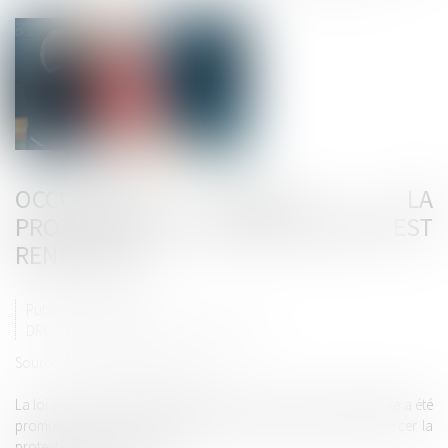
OCCUPATION ILLICITE : LA
PROTECTION DES PROPRIÉTAIRES EST
RENFORCÉE
Publié le :
09/08/2023
DROIT IMMOBILIER
/
BAUX D'HABITATION
Source :
www.lemag-juridique.com
La loi visant à protéger les logements contre l’occupation illicite a été
promulguée le 27 juillet 2023. Le but de cette loi est de renforcer la
protection des propriétaires...