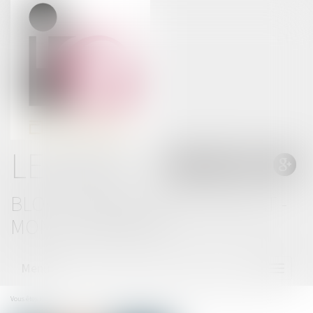
LE BLOG
BLOG THOMAS GACHIE AVOCAT -
MONT DE MARSAN
Menu
Ouvrir
le
menu
Vous êtes ici :
Accueil
Occupation illicite : la protection des propriétaires est renforcée