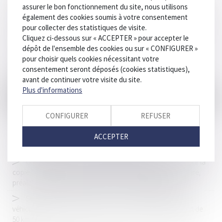
assurer le bon fonctionnement du site, nous utilisons
Valeur de l’avis consultatif d’un médecin légiste comme mode
également des cookies soumis à votre consentement
de preuve et rôle du juge
pour collecter des statistiques de visite.
Cliquez ci-dessous sur « ACCEPTER » pour accepter le
Le retrait du permis pour excès de vitesse : que faut-il savoir ?
dépôt de l'ensemble des cookies ou sur « CONFIGURER »
Le coût des ouvrages dont la réalisation conditionne
pour choisir quels cookies nécessitant votre
l'autorisation de construire doit être intégré dans le prix
consentement seront déposés (cookies statistiques),
forfaitaire, sinon faire l’objet d’un chiffrage
avant de continuer votre visite du site.
Plus d'informations
Occupation illicite : la protection des propriétaires est
renforcée
CONFIGURER
REFUSER
La vignette verte supprimée au 1er avril 2024
Harcèlement à l’école : les dispositifs de lutte « pas
ACCEPTER
suffisamment connus », selon la médiatrice
Conséquences de la mention « Je fais appel » apposée sur la
copie de la décision rendue en matière de détention provisoire,
préalablement signée par le greffier du juge d'instruction
Seuil maximum d’émissions sonores à respecter pour les
véhicules à moteur, dans les zones où la vitesse maximale est de
50 km/h