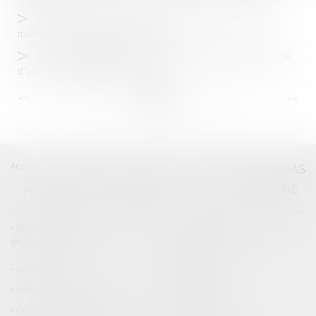
Le juge doit tenir compte de la situation de la société au
moment où il lui inflige une amende
Vue sur propriété : échec des règles de distance en présence
d’une servitude grevant le fonds
<<
<
...
48
49
50
51
52
53
54
...
>
>>
Accueil
Catégories
Contact
A propos
THOMAS
GACHIE
Plan du blog
Mentions légales
Articles
Droit de la responsabilité
Droit des dommages corporels
(Professionnels)
Droit immobilier
Droit pénal
Droit routier
Informations générales
Baux d'habitation
Cession et gestion d'immeuble
Copropriété