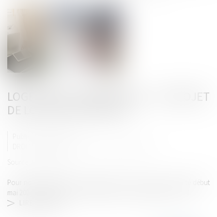
LOGEMENTS ABORDABLES : LE PROJET
DE LOI TRÈS CONTESTÉ
Publié le :
15/05/2024
DROIT IMMOBILIER
/
DROIT DE LA CONSTRUCTION
Source :
www.weka.fr
Pour nombre d’acteurs du logement, le projet de loi présenté début
mai 2024 va aggraver les difficultés d’accès au logement social...
LIRE LA SUITE