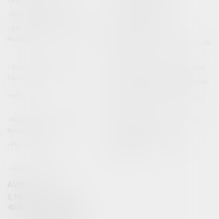
Droit pénal des mineurs
Procédure pénale
(NPU) Responsabilité médicale et
Baux commerciaux
hospitalière
(NPU) Responsabilité accidents de
la route
Droit des professionnels de
Permis de conduire et circulation
l'automobile
Responsabilité accident du travail
Infraction
Responsabilité accidents de la
route
Responsabilité médicale et
Fiches Pratiques - Auteur Maître
hospitalière
Thomas GACHIE
Presse & Radios
Publications Maître Thomas
GACHIE
Ventes aux enchères
AVOCAT
3, Place Francis Planté
40000 MONT DE MARSAN