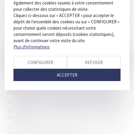
"Un jeune lot-et-garonnais mort écrasé par un engin de
également des cookies soumis à votre consentement
manutention dans les Landes : l’entreprise condamnée pour
pour collecter des statistiques de visite.
homicide involontaire" - Sud Ouest 17 mai 2024 - Affaire défendue
Cliquez ci-dessous sur « ACCEPTER » pour accepter le
par Me Thomas GACHIE
dépôt de l'ensemble des cookies ou sur « CONFIGURER »
pour choisir quels cookies nécessitant votre
Fichier automatisé des empreintes digitales : de nouvelles
consentement seront déposés (cookies statistiques),
règles édictées !
avant de continuer votre visite du site.
Éclaircissements sur la caractérisation de l’infraction
Plus d'informations
d’escroquerie
Logements abordables : le projet de loi très contesté
CONFIGURER
REFUSER
Condamnation d'un député pour emploi fictif et séparation
ACCEPTER
des pouvoirs
Rupture conventionnelle et arrêt maladie : conditions,
indemnité...
Que risquez-vous en cas d'absence de contrôle technique ?
Les nouveautés issues de la loi du 15 avril 2024 en matière
immobilière
Contrôle judiciaire des habilitations : la seule mention de son
existence ne suffit pas à en établir la preuve