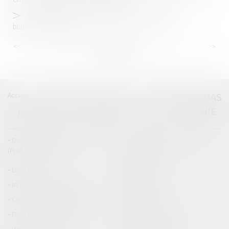
Adoption de nouvelles règles pour lutter contre le
blanchiment d’argent
<<
<
...
33
34
35
36
37
38
39
...
>
>>
Accueil
Catégories
Contact
A propos
THOMAS
GACHIE
Plan du blog
Mentions légales
Articles
Droit de la responsabilité
Droit des dommages corporels
(Professionnels)
Droit immobilier
Droit pénal
Droit routier
Informations générales
Baux d'habitation
Cession et gestion d'immeuble
Copropriété
Droit de la construction
Droit de la propriété
(NPU) Infraction
Droit pénal des affaires