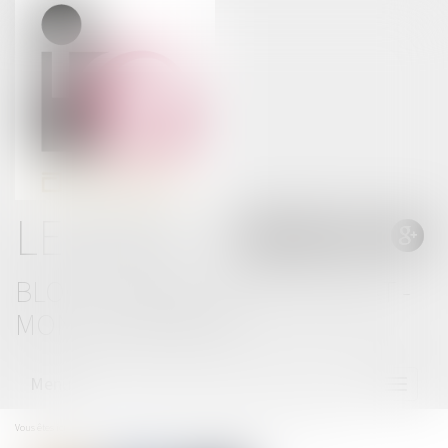
LE BLOG
BLOG THOMAS GACHIE AVOCAT -
MONT DE MARSAN
Menu
Ouvrir
le
menu
Vous êtes ici :
Accueil
Logements abordables : le projet de loi très contesté