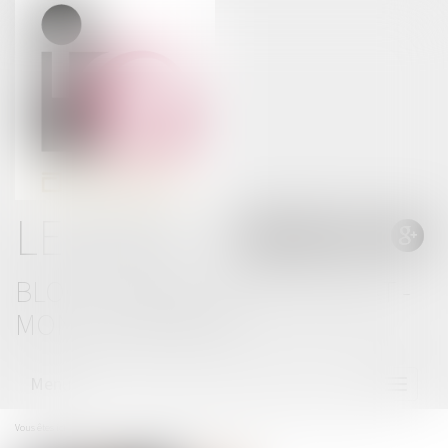
LE BLOG
BLOG THOMAS GACHIE AVOCAT -
MONT DE MARSAN
Menu
Ouvrir
le
menu
Vous êtes ici :
Accueil
Locations meublées : plafonds 2020 du loyer « raisonnable »