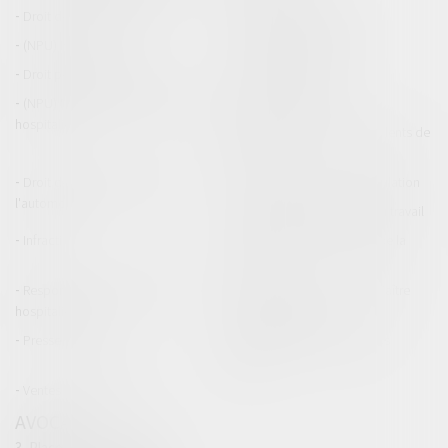
Droit de la construction
Droit de la propriété
(NPU) Infraction
Droit pénal des affaires
Droit pénal des mineurs
Procédure pénale
(NPU) Responsabilité médicale et
Baux commerciaux
hospitalière
(NPU) Responsabilité accidents de
la route
Droit des professionnels de
Permis de conduire et circulation
l'automobile
Responsabilité accident du travail
Infraction
Responsabilité accidents de la
route
Responsabilité médicale et
Fiches Pratiques - Auteur Maître
hospitalière
Thomas GACHIE
Presse & Radios
Publications Maître Thomas
GACHIE
Ventes aux enchères
AVOCAT
3, Place Francis Planté