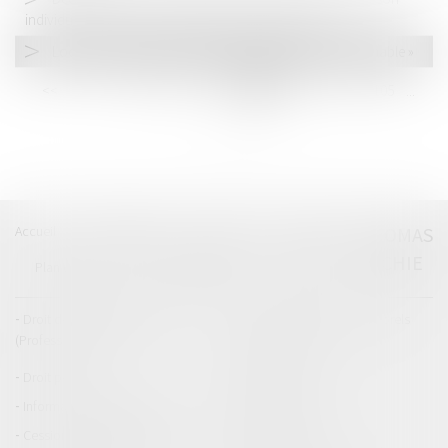
individuelle avec fourniture de plan et préfabrication
Locations meublées : plafonds 2020 du loyer « raisonnable »
<<
<
...
99
100
101
102
103
104
105
...
>
>>
Accueil
Catégories
Contact
A propos
THOMAS
GACHIE
Plan du blog
Mentions légales
Articles
Droit de la responsabilité
Droit des dommages corporels
(Professionnels)
Droit immobilier
Droit pénal
Droit routier
Informations générales
Baux d'habitation
Cession et gestion d'immeuble
Copropriété