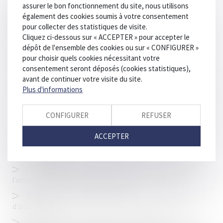
assurer le bon fonctionnement du site, nous utilisons
Initiatives d'un maître d'oeuvre : pas de paiement par le
également des cookies soumis à votre consentement
propriétaire
pour collecter des statistiques de visite.
Deux roues motorisés : poursuite du test de la circulation
Cliquez ci-dessous sur « ACCEPTER » pour accepter le
inter-files dans onze départements
dépôt de l'ensemble des cookies ou sur « CONFIGURER »
pour choisir quels cookies nécessitant votre
Dites-moi Maître : qu'est ce que la CARPA ?
consentement seront déposés (cookies statistiques),
Risque routier au travail : des chiffres pour sensibiliser
avant de continuer votre visite du site.
Plus d'informations
Le syndicat des copropriétaires répond du défaut d’entretien
des parties communes
CONFIGURER
REFUSER
Retrouvez Maître Thomas GACHIE dans l'Emission CRIMES
NRJ12 "LE SUD-OUEST DANS LA TOURMENTE" du 2 mars 2020
ACCEPTER
Projet de loi Parquet européen et justice pénale
environnementale
L’indemnisation systématique du préjudice d’anxiété lié à
l’amiante est conforme à la Constitution
Revalorisation de la taxe due par les concessionnaires
d’autoroutes
Décret relatif aux modalités de construction d'une maison