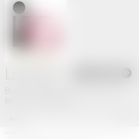
LE BLOG
BLOG THOMAS GACHIE AVOCAT -
MONT DE MARSAN
Menu
Ouvrir
le
menu
Vous êtes ici :
Accueil