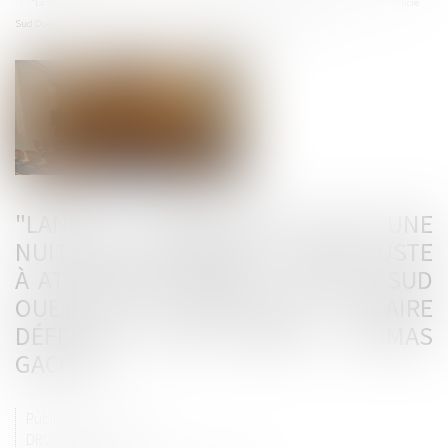
"Landes - Séquestrée toute une nuit, elle témoigne : j'avais juste à attendre la mort"- Article
Sud Ouest 25 octobre 2019 - Affaire défendue par Maître Thomas Gachie
"LANDES - SÉQUESTRÉE TOUTE UNE
NUIT, ELLE TÉMOIGNE : J'AVAIS JUSTE
À ATTENDRE LA MORT"- ARTICLE SUD
OUEST 25 OCTOBRE 2019 - AFFAIRE
DÉFENDUE PAR MAÎTRE THOMAS
GACHIE
Publié le :
25/10/2019
DROIT PÉNAL