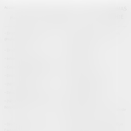
Accueil
Catégories
Contact
A propos
THOMAS
GACHIE
Plan du blog
Mentions légales
Articles
Droit de la responsabilité
Droit des dommages corporels
(Professionnels)
Droit immobilier
Droit pénal
Droit routier
Informations générales
Baux d'habitation
Cession et gestion d'immeuble
Copropriété
Droit de la construction
Droit de la propriété
(NPU) Infraction
Droit pénal des affaires
Droit pénal des mineurs
Procédure pénale
(NPU) Responsabilité médicale et
Baux commerciaux
hospitalière
(NPU) Responsabilité accidents de
la route
Droit des professionnels de
Permis de conduire et circulation
l'automobile