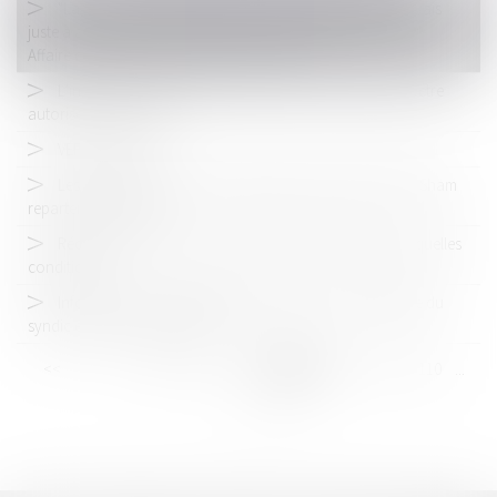
"Landes - Séquestrée toute une nuit, elle témoigne : j'avais
juste à attendre la mort"- Article Sud Ouest 25 octobre 2019 -
Affaire défendue par Maître Thomas Gachie
L’intrusion de force de la police dans un domicile doit être
autorisée par un juge
VEFA et loi Elan
Les réclamations en responsabilité civile médicale à la Sham
repartent à la hausse
Réclamation contre une amende forfaitaire majorée : quelles
conditions ?
Information incomplète de l'état daté : la responsabilité du
syndic est encore confirmée
<<
<
...
104
105
106
107
108
109
110
...
>
>>