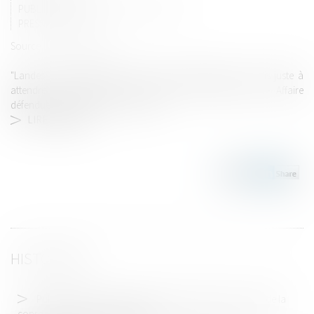
PUBLICATIONS MAÎTRE THOMAS GACHIE
PRESSE & RADIOS
Source :
www.sudouest.fr
"Landes - Séquestrée toute une nuit, elle témoigne : j'avais juste à
attendre la mort"- Article Sud Ouest 25 octobre 2019 - Affaire
défendue par Maître Thomas Gachie
LIRE LA SUITE
HISTORIQUE
Publication de l’ordonnance portant réforme du droit de la
copropriété des immeubles bâtis