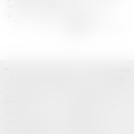
causé par un de ses véhicules autonomes
Le recours à l'architecte est-il toujours obligatoire?
<<
<
...
113
114
115
116
117
118
119
...
>
>>
Accueil
Catégories
Contact
A propos
THOMAS
GACHIE
Plan du blog
Mentions légales
Articles
Droit de la responsabilité
Droit des dommages corporels
(Professionnels)
Droit immobilier
Droit pénal
Droit routier
Informations générales
Baux d'habitation
Cession et gestion d'immeuble
Copropriété