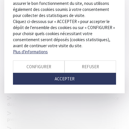
assurer le bon fonctionnement du site, nous utilisons
Le promoteur en retard sur la construction peut être
également des cookies soumis à votre consentement
redevable d'indemnités prévues par le droit commun des contrats
pour collecter des statistiques de visite.
Éthylomètres et application de la marge d'erreur
Cliquez ci-dessous sur « ACCEPTER » pour accepter le
dépôt de l'ensemble des cookies ou sur « CONFIGURER »
Bail commercial : actionnement de la clause résolutoire pour
pour choisir quels cookies nécessitant votre
non respect de l'obligation d'exercer personnellement l'activité
consentement seront déposés (cookies statistiques),
Publication du décret instituant une contravention pour
avant de continuer votre visite du site.
participation à une manifestation interdite sur la voie publique
Plus d'informations
Défauts de conformité de la maison : l’offre d’échange à
l’aune de la fiabilité du promoteur
CONFIGURER
REFUSER
Responsabilité dans l'affaire de l'accident du travail à
ACCEPTER
Valdivienne
Interrogations quant à la fiabilité des radars vandalisés
Baux commerciaux : vigilance autour du délai de délivrance
du congé
La loi sur les violences éducatives ordinaires adoptée en
première lecture au Sénat
Le groupe Uber n'est pas responsable de l'accident mortel