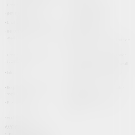
Droit de la construction
Droit de la propriété
(NPU) Infraction
Droit pénal des affaires
Droit pénal des mineurs
Procédure pénale
(NPU) Responsabilité médicale et
Baux commerciaux
hospitalière
(NPU) Responsabilité accidents de
la route
Droit des professionnels de
Permis de conduire et circulation
l'automobile
Responsabilité accident du travail
Infraction
Responsabilité accidents de la
route
Responsabilité médicale et
Fiches Pratiques - Auteur Maître
hospitalière
Thomas GACHIE
Presse & Radios
Publications Maître Thomas
GACHIE
Ventes aux enchères
AVOCAT
3, Place Francis Planté