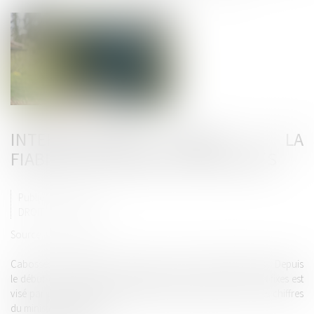
INTERROGATIONS QUANT À LA
FIABILITÉ DES RADARS VANDALISÉS
Publié le :
27/03/2019
DROIT ROUTIER
Source :
www.capital.fr
Cabossés, peinturlurés, recouverts voire carrément détruits... Depuis
le début du mouvement des Gilets jaunes, le parc de radars fixes est
visé par une vague de vandalisme sans précédent. Selon les chiffres
du ministère de l’Intérieur...