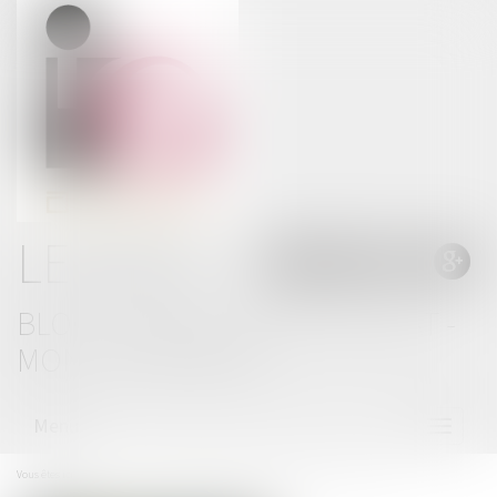
LE BLOG
BLOG THOMAS GACHIE AVOCAT -
MONT DE MARSAN
Menu
Ouvrir
le
menu
Vous êtes ici :
Accueil
Interrogations quant à la fiabilité des radars vandalisés