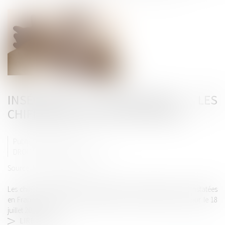
INSÉCURITÉ ET DÉLINQUANCE : LES
CHIFFRES DÉFINITIFS POUR 2023
Publié le :
08/08/2024
DROIT PÉNAL
/
(NPU) INFRACTION
Source :
www.vie-publique.fr
Les chiffres définitifs de la criminalité et de la délinquance constatées
en France en 2023 ont été publiés par le ministère de l'intérieur le 18
juillet 2024...
LIRE LA SUITE