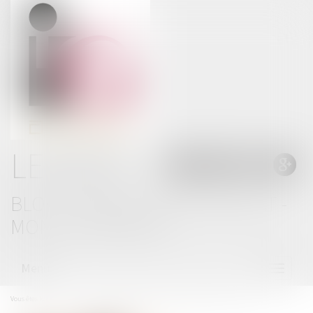
LE BLOG
BLOG THOMAS GACHIE AVOCAT -
MONT DE MARSAN
Menu
Ouvrir
le
menu
Vous êtes ici :
Accueil
Insécurité et délinquance : les chiffres définitifs pour 2023