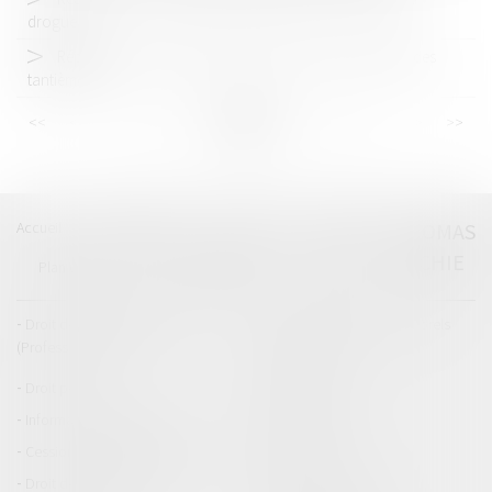
drogue
Répartition des cotisations fonds travaux en fonction des
tantièmes ?
<<
<
...
28
29
30
31
32
33
34
...
>
>>
Accueil
Catégories
Contact
A propos
THOMAS
GACHIE
Plan du blog
Mentions légales
Articles
Droit de la responsabilité
Droit des dommages corporels
(Professionnels)
Droit immobilier
Droit pénal
Droit routier
Informations générales
Baux d'habitation
Cession et gestion d'immeuble
Copropriété
Droit de la construction
Droit de la propriété