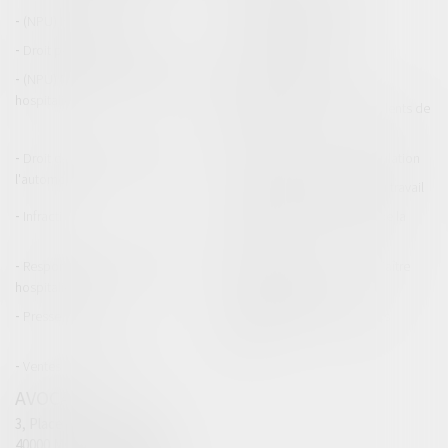
(NPU) Infraction
Droit pénal des affaires
Droit pénal des mineurs
Procédure pénale
(NPU) Responsabilité médicale et
Baux commerciaux
hospitalière
(NPU) Responsabilité accidents de
la route
Droit des professionnels de
Permis de conduire et circulation
l'automobile
Responsabilité accident du travail
Infraction
Responsabilité accidents de la
route
Responsabilité médicale et
Fiches Pratiques - Auteur Maître
hospitalière
Thomas GACHIE
Presse & Radios
Publications Maître Thomas
GACHIE
Ventes aux enchères
AVOCAT
3, Place Francis Planté
40000 MONT DE MARSAN