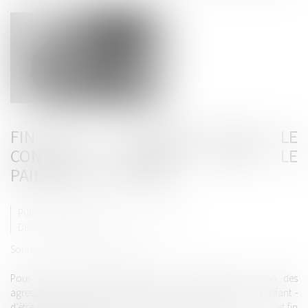
FIN DE LA SOLIDARITÉ AVEC LE
CONJOINT VIOLENT POUR LE
PAIEMENT DES LOYERS
Publié le :
03/01/2019
DROIT IMMOBILIER
/
BAUX D'HABITATION
Source :
leparticulier.lefigaro.fr
Pour éviter au locataire quittant son domicile en raison des
agressions commises envers lui-même - ou exercées sur un enfant -
d’être contraint de payer le loyer après son départ, la loi Élan met fin