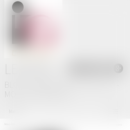
LE BLOG
BLOG THOMAS GACHIE AVOCAT -
MONT DE MARSAN
Menu
Ouvrir
le
menu
Vous êtes ici :
Accueil
Fin de la solidarité avec le conjoint violent pour le paiement des loyers