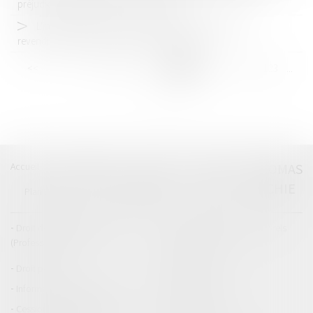
préjudice spécifique de contamination
L'inscription au RCS pas toujours nécessaire pour
revendiquer le statut des baux commerciaux
<<
<
...
117
118
119
120
121
122
123
...
>
>>
Accueil
Catégories
Contact
A propos
THOMAS
GACHIE
Plan du blog
Mentions légales
Articles
Droit de la responsabilité
Droit des dommages corporels
(Professionnels)
Droit immobilier
Droit pénal
Droit routier
Informations générales
Baux d'habitation
Cession et gestion d'immeuble
Copropriété