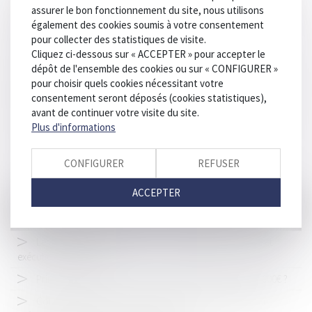
assurer le bon fonctionnement du site, nous utilisons
Délit de solidarité : application immédiate des dispositions
également des cookies soumis à votre consentement
pénales plus douces
pour collecter des statistiques de visite.
Logements meublés - Bail mobilité : de quoi s'agit-il ?
Cliquez ci-dessous sur « ACCEPTER » pour accepter le
dépôt de l'ensemble des cookies ou sur « CONFIGURER »
Le tiers impliqué dans un accident du travail qui a dû
pour choisir quels cookies nécessitant votre
indemniser le salarié n'a aucun recours contre l'employeur sauf
consentement seront déposés (cookies statistiques),
faute intentionnelle de ce dernier
avant de continuer votre visite du site.
Conduite et épilepsie : que risquez-vous si vous prenez le
Plus d'informations
volant malgré votre affection ?
Bonne année 2019 !
CONFIGURER
REFUSER
Eradication de l'amiante : le plan du gouvernement
ACCEPTER
Fin de la solidarité avec le conjoint violent pour le paiement
des loyers
Les aménagements de peine : le « milieu fermé » - Peine et
exécution des peines
Prime à la conversion 2019 : comment bénéficier des 4000€ ?
Contamination par le virus de l’hépatite C : contenu du