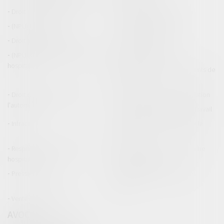
Droit de la construction
Droit de la propriété
(NPU) Infraction
Droit pénal des affaires
Droit pénal des mineurs
Procédure pénale
(NPU) Responsabilité médicale et
Baux commerciaux
hospitalière
(NPU) Responsabilité accidents de
la route
Droit des professionnels de
Permis de conduire et circulation
l'automobile
Responsabilité accident du travail
Infraction
Responsabilité accidents de la
route
Responsabilité médicale et
Fiches Pratiques - Auteur Maître
hospitalière
Thomas GACHIE
Presse & Radios
Publications Maître Thomas
GACHIE
Ventes aux enchères
AVOCAT