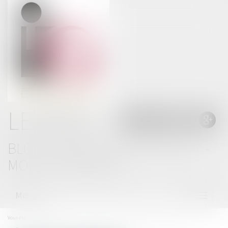
LE BLOG
BLOG THOMAS GACHIE AVOCAT -
MONT DE MARSAN
Menu
Ouvrir
le
menu
Vous êtes ici :
Accueil