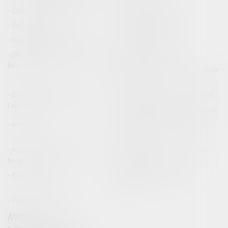
Droit de la construction
Droit de la propriété
(NPU) Infraction
Droit pénal des affaires
Droit pénal des mineurs
Procédure pénale
(NPU) Responsabilité médicale et
Baux commerciaux
hospitalière
(NPU) Responsabilité accidents de
la route
Droit des professionnels de
Permis de conduire et circulation
l'automobile
Responsabilité accident du travail
Infraction
Responsabilité accidents de la
route
Responsabilité médicale et
Fiches Pratiques - Auteur Maître
hospitalière
Thomas GACHIE
Presse & Radios
Publications Maître Thomas
GACHIE
Ventes aux enchères
AVOCAT