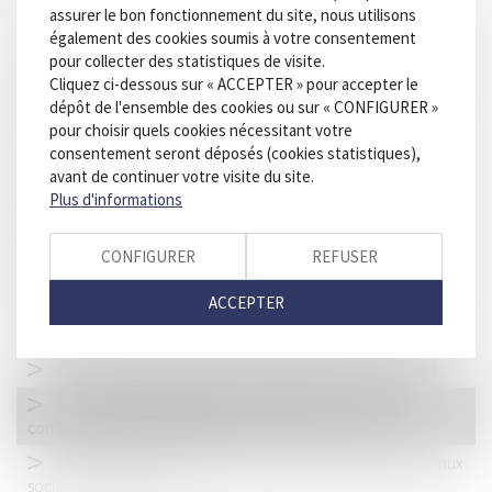
Les taux 2025 des cotisations AT/MP sont enfin publiés !
assurer le bon fonctionnement du site, nous utilisons
également des cookies soumis à votre consentement
Le Code de la route est clair : peut-on dépasser un tracteur
pour collecter des statistiques de visite.
sur une ligne blanche ?
Cliquez ci-dessous sur « ACCEPTER » pour accepter le
Rénovation énergétique : l'UFC-Que Choisir demande un
dépôt de l'ensemble des cookies ou sur « CONFIGURER »
guichet unique pour toutes les aides
pour choisir quels cookies nécessitant votre
consentement seront déposés (cookies statistiques),
Détournement de fonds publics : pas d’interdiction de
avant de continuer votre visite du site.
mandat électif au titre des peines complémentaires
Plus d'informations
Paradis fiscaux : la liste française pour 2025
Encadrement des loyers : petit point sur les sanctions
CONFIGURER
REFUSER
applicables
ACCEPTER
Préavis locatif : refuser un recommandé ne bloque pas le
congé !
Pas de diminution de loyer sans absence de contrepartie !
Émissions de CO2: des mesures de flexibilité pour les
constructeurs automobiles
Le gouvernement veut accélérer sur l’interdiction des réseaux
sociaux avant 15 ans