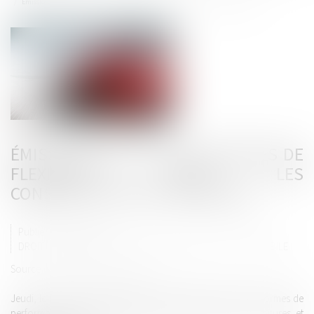
Émissions de CO2: des mesures de flexibilité pour les constructeurs automobiles
ÉMISSIONS DE CO2: DES MESURES DE
FLEXIBILITÉ POUR LES
CONSTRUCTEURS AUTOMOBILES
Publié le :
20/05/2025
DROIT ROUTIER
/
DROIT DES PROFESSIONNELS DE L'AUTOMOBILE
Source :
www.europarl.europa.eu
Jeudi, le Parlement a adopté une modification ciblée des normes de
performance en matière d'émissions de CO2 pour les voitures et