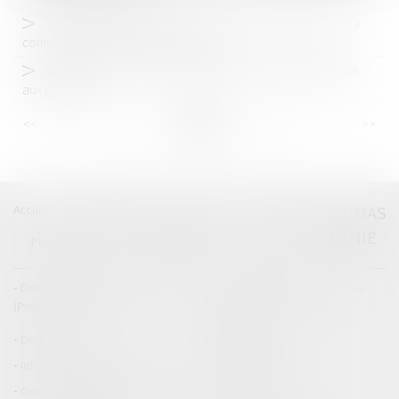
Travail forcé à l’étranger : la Cour de cassation confirme la
compétence des juridictions françaises
Sous-traitance : pas de nullité sans manquement préalable
aux garanties
<<
<
...
11
12
13
14
15
16
17
...
>
>>
Accueil
Catégories
Contact
A propos
THOMAS
GACHIE
Plan du blog
Mentions légales
Articles
Droit de la responsabilité
Droit des dommages corporels
(Professionnels)
Droit immobilier
Droit pénal
Droit routier
Informations générales
Baux d'habitation
Cession et gestion d'immeuble
Copropriété