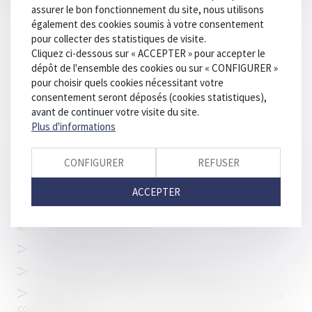
Mobilisation conjointe des Parquets et de TRACFIN pour
assurer le bon fonctionnement du site, nous utilisons
frapper les criminels au portefeuille
également des cookies soumis à votre consentement
pour collecter des statistiques de visite.
Préemption et délaissement : retour sur la notion d’abus
Cliquez ci-dessous sur « ACCEPTER » pour accepter le
d’autorité
dépôt de l'ensemble des cookies ou sur « CONFIGURER »
Nullité des actes de procédure : les limites au principe de
pour choisir quels cookies nécessitant votre
l’interdiction d’utiliser des pièces annulées
consentement seront déposés (cookies statistiques),
avant de continuer votre visite du site.
Apprendre à conduire sur un parking : les idées reçues
Plus d'informations
Compte professionnel de prévention (C2P)
L'AMF invite les acteurs de la Place à répondre à la
CONFIGURER
REFUSER
consultation de l'EBA sur des projets de normes d’application en
matière de LCB-FT
ACCEPTER
DPE frauduleux : Le gouvernement durcit les sanctions contre
les diagnostiqueurs véreux
Flambée des malus automobiles
PPL Justice des mineurs : la CNCDH s'inquiète
Dépistage de stupéfiants : la Cour de cassation verrouille la
contestation