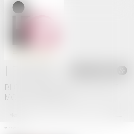
LE BLOG
BLOG THOMAS GACHIE AVOCAT -
MONT DE MARSAN
Menu
Ouvrir
le
menu
Vous êtes ici :
Accueil