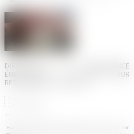
Diagnostic de performance énergétique : un plan pour restaurer la confiance
DIAGNOSTIC DE PERFORMANCE
ÉNERGÉTIQUE : UN PLAN POUR
RESTAURER LA CONFIANCE
Publié le :
02/04/2025
DROIT IMMOBILIER
Source :
www.info.gouv.fr
Le diagnostic de performance énergétique (DPE) fait l'objet d'un plan
ambitieux du Gouvernement afin de restaurer la confiance dans cet