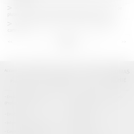
Harcèlement sexuel : la répétition de propos à l’encontre de
plusieurs personnes peut suffire à caractériser l’infraction
Le fichier des véhicules assurés remplace la vignette et la
carte verte
<<
<
...
15
16
17
18
19
20
21
...
>
>>
Accueil
Catégories
Contact
A propos
THOMAS
GACHIE
Plan du blog
Mentions légales
Articles
Droit de la responsabilité
Droit des dommages corporels
(Professionnels)
Droit immobilier
Droit pénal
Droit routier
Informations générales
Baux d'habitation
Cession et gestion d'immeuble
Copropriété