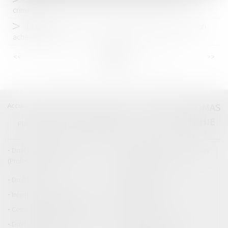
criminels
La réception tacite d’un ouvrage n’est pas fonction de son
achèvement
<<
<
...
30
31
32
33
34
35
36
...
>
>>
Accueil
Catégories
Contact
A propos
THOMAS
GACHIE
Plan du blog
Mentions légales
Articles
Droit de la responsabilité
Droit des dommages corporels
(Professionnels)
Droit immobilier
Droit pénal
Droit routier
Informations générales
Baux d'habitation
Cession et gestion d'immeuble
Copropriété
Droit de la construction
Droit de la propriété