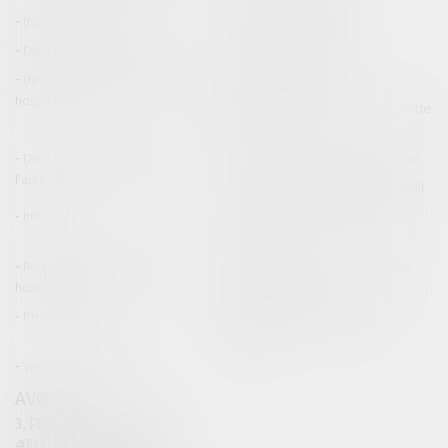
(NPU) Infraction
Droit pénal des affaires
Droit pénal des mineurs
Procédure pénale
(NPU) Responsabilité médicale et
Baux commerciaux
hospitalière
(NPU) Responsabilité accidents de
la route
Droit des professionnels de
Permis de conduire et circulation
l'automobile
Responsabilité accident du travail
Infraction
Responsabilité accidents de la
route
Responsabilité médicale et
Fiches Pratiques - Auteur Maître
hospitalière
Thomas GACHIE
Presse & Radios
Publications Maître Thomas
GACHIE
Ventes aux enchères
AVOCAT
3, Place Francis Planté
40000 MONT DE MARSAN