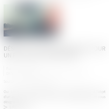
DÉSIGNÉ PAR MON EMPLOYEUR POUR
UN PV : PUIS-JE CONTESTER ?
Publié le :
04/07/2024
DROIT ROUTIER
/
PERMIS DE CONDUIRE ET CIRCULATION
Source :
www.automobile-club.org
Oui. Lorsqu'un véhicule appartenant à votre employeur fait l'objet
d'un avis de contravention, ce dernier a l'obligation légale de vous
désigner...
LIRE LA SUITE