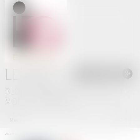
LE BLOG
BLOG THOMAS GACHIE AVOCAT -
MONT DE MARSAN
Menu
Ouvrir
le
menu
Vous êtes ici :
Accueil
Désigné par mon employeur pour un pv : puis-je contester ?