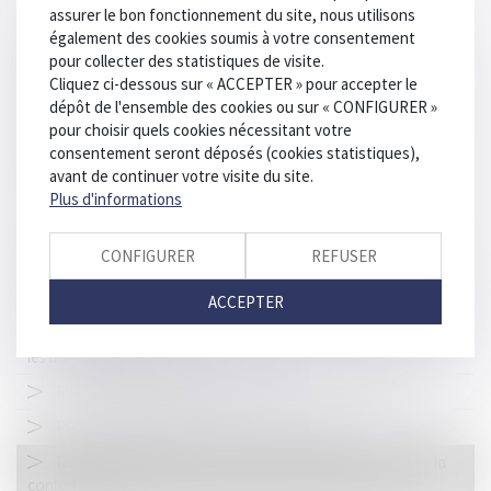
Mobilisation conjointe des Parquets et de TRACFIN pour
assurer le bon fonctionnement du site, nous utilisons
frapper les criminels au portefeuille
également des cookies soumis à votre consentement
pour collecter des statistiques de visite.
Préemption et délaissement : retour sur la notion d’abus
Cliquez ci-dessous sur « ACCEPTER » pour accepter le
d’autorité
dépôt de l'ensemble des cookies ou sur « CONFIGURER »
Nullité des actes de procédure : les limites au principe de
pour choisir quels cookies nécessitant votre
l’interdiction d’utiliser des pièces annulées
consentement seront déposés (cookies statistiques),
avant de continuer votre visite du site.
Apprendre à conduire sur un parking : les idées reçues
Plus d'informations
Compte professionnel de prévention (C2P)
L'AMF invite les acteurs de la Place à répondre à la
CONFIGURER
REFUSER
consultation de l'EBA sur des projets de normes d’application en
matière de LCB-FT
ACCEPTER
DPE frauduleux : Le gouvernement durcit les sanctions contre
les diagnostiqueurs véreux
Flambée des malus automobiles
PPL Justice des mineurs : la CNCDH s'inquiète
Dépistage de stupéfiants : la Cour de cassation verrouille la
contestation