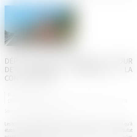
DÉPISTAGE DE STUPÉFIANTS : LA COUR
DE CASSATION VERROUILLE LA
CONTESTATION
Publié le :
24/03/2025
DROIT ROUTIER
/
(NPU) RESPONSABILITÉ ACCIDENTS DE LA ROUTE
Source :
www.lemag-juridique.com
Les tests de dépistage effectués par les forces de l’ordre ne visent qu’à
établir une présomption d’usage de stupéfiants. En cas de résultat
positif, ils ouvrent la voie à des vérifications plus approfondies