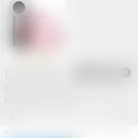
LE BLOG
BLOG THOMAS GACHIE AVOCAT -
MONT DE MARSAN
Menu
Ouvrir
le
menu
Vous êtes ici :
Accueil
Dépistage de stupéfiants : la Cour de cassation verrouille la contestation