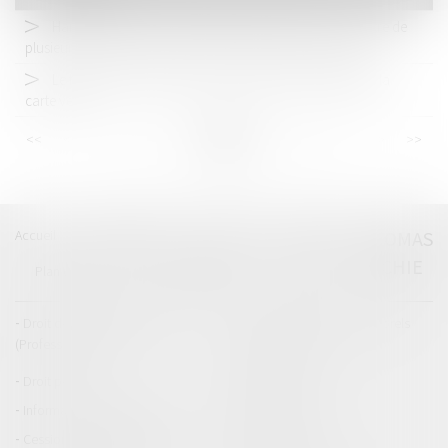
Harcèlement sexuel : la répétition de propos à l’encontre de
plusieurs personnes peut suffire à caractériser l’infraction
Le fichier des véhicules assurés remplace la vignette et la
carte verte
<<
<
...
15
16
17
18
19
20
21
...
>
>>
Accueil
Catégories
Contact
A propos
THOMAS
GACHIE
Plan du blog
Mentions légales
Articles
Droit de la responsabilité
Droit des dommages corporels
(Professionnels)
Droit immobilier
Droit pénal
Droit routier
Informations générales
Baux d'habitation
Cession et gestion d'immeuble
Copropriété