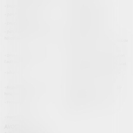
Droit de la construction
Droit de la propriété
(NPU) Infraction
Droit pénal des affaires
Droit pénal des mineurs
Procédure pénale
(NPU) Responsabilité médicale et
Baux commerciaux
hospitalière
(NPU) Responsabilité accidents de
la route
Droit des professionnels de
Permis de conduire et circulation
l'automobile
Responsabilité accident du travail
Infraction
Responsabilité accidents de la
route
Responsabilité médicale et
Fiches Pratiques - Auteur Maître
hospitalière
Thomas GACHIE
Presse & Radios
Publications Maître Thomas
GACHIE
Ventes aux enchères
AVOCAT