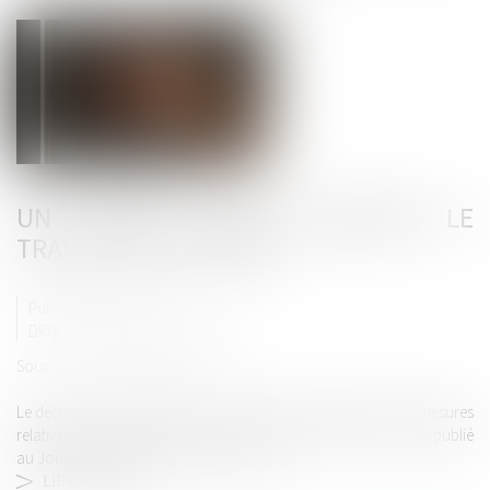
UN DÉCRET POUR ENCADRER LE
TRAVAIL DES DÉTENUS
Publié le :
11/01/2024
DROIT PÉNAL
/
(NPU) INFRACTION
Source :
www.actu-juridique.fr
Le décret n° 2023-1169 du 12 décembre 2023 portant diverses mesures
relatives aux activités de travail des personnes détenues a été publié
au Journal officiel du 14 décembre 2023...
LIRE LA SUITE