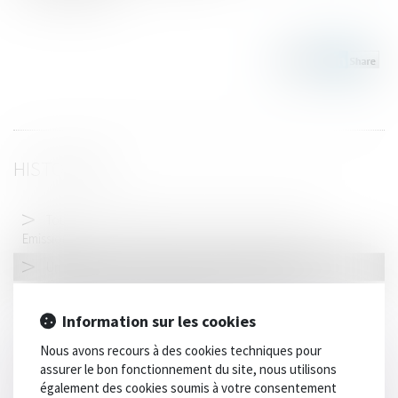
HISTORIQUE
Tout ce qui change en 2024 : les ZFE (Zone à Faibles
Emissions)
Un décret pour encadrer le travail des détenus
Transformation d’un bâtiment agricole en bâtiment
d’habitation : quelles autorisations ?
Information sur les cookies
Faute inexcusable au sens de la loi Badinter : rappel sur la
Nous avons recours à des cookies techniques pour
condition d’exceptionnelle gravité
assurer le bon fonctionnement du site, nous utilisons
également des cookies soumis à votre consentement
Le permis de conduire désormais possible à partir de 17 ans