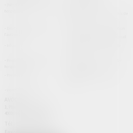
(NPU) Responsabilité médicale et
Baux commerciaux
hospitalière
(NPU) Responsabilité accidents de
la route
Droit des professionnels de
Permis de conduire et circulation
l'automobile
Responsabilité accident du travail
Infraction
Responsabilité accidents de la
route
Responsabilité médicale et
Fiches Pratiques - Auteur Maître
hospitalière
Thomas GACHIE
Presse & Radios
Publications Maître Thomas
GACHIE
Ventes aux enchères
AVOCAT
3, Place Francis Planté
40000 MONT DE MARSAN
05 58 76 19 63
05 32 00 63 69