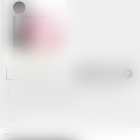
LE BLOG
BLOG THOMAS GACHIE AVOCAT -
MONT DE MARSAN
Menu
Ouvrir
le
menu
Vous êtes ici :
Accueil
Un décret pour encadrer le travail des détenus