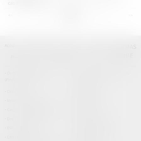
cas de grand froid ?
<<
<
...
40
41
42
43
44
45
46
...
>
>>
Accueil
Catégories
Contact
A propos
THOMAS
GACHIE
Plan du blog
Mentions légales
Articles
Droit de la responsabilité
Droit des dommages corporels
(Professionnels)
Droit immobilier
Droit pénal
Droit routier
Informations générales
Baux d'habitation
Cession et gestion d'immeuble
Copropriété
Droit de la construction
Droit de la propriété
(NPU) Infraction
Droit pénal des affaires
Droit pénal des mineurs
Procédure pénale