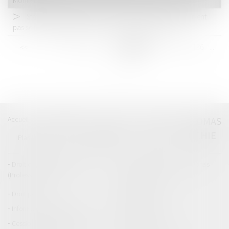
Moniteur
Stationnement gênant ou interdit : les amendes ne peuvent
pas se multiplier même si l'infraction dure plusieurs jours
<<
<
...
130
131
132
133
134
135
136
...
>
>>
Accueil
Catégories
Contact
A propos
THOMAS
GACHIE
Plan du blog
Mentions légales
Articles
Droit de la responsabilité
Droit des dommages corporels
(Professionnels)
Droit immobilier
Droit pénal
Droit routier
Informations générales
Baux d'habitation
Cession et gestion d'immeuble
Copropriété