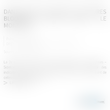
DANS LE BTP, LE TAUX DE « FACTURES
BLOQUÉES » EST DE 1 SUR 7 - LE
MONITEUR
Publié le :
15/02/2018
DROIT IMMOBILIER
/
DROIT DE LA CONSTRUCTION
Source :
www.lemoniteur.fr
La 2e édition du baromètre trimestriel Médiateur des entreprises –
Sidetrade, dévoilée ce 13 février, confirme une stabilité des
indicateurs. Les pratiques des entreprises du BTP se rapprochent de
celles observées en moyenne...
LIRE LA SUITE