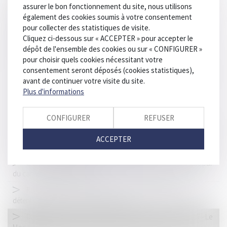
assurer le bon fonctionnement du site, nous utilisons
STAGE DE PRÉPARATION À L’INSTALLATION DE LA CHAMBRE DES
également des cookies soumis à votre consentement
MÉTIERS ET DE L’ARTISANAT
pour collecter des statistiques de visite.
Chantier de la justice sur le sens et l’efficacité des peines :
Cliquez ci-dessous sur « ACCEPTER » pour accepter le
quelques très bonnes idées, mais beaucoup de confusions -
dépôt de l'ensemble des cookies ou sur « CONFIGURER »
Jugement | Dalloz Actualité
pour choisir quels cookies nécessitant votre
consentement seront déposés (cookies statistiques),
Sécurité routière : les PV pour «non désignation» du salarié en
avant de continuer votre visite du site.
infraction sont-ils abusifs ? - Le Parisien
Plus d'informations
Pas d'indemnisation pour l'associé qui ne justifie pas d'un
préjudice personnel
CONFIGURER
REFUSER
« Saisonniers du kiwi dans les Landes : la Ligue des droits de
l’homme ne va pas faire appel » - article SUD OUEST 21 février 2018
ACCEPTER
- Affaire défendue par Maitre Thomas Gachie
Copropriété : quelle majorité pour remplacer la moquette par
du carrelage ? | SOS conso
Renonciation à l’avocat lors de la prolongation de la
détention provisoire - Dalloz Actualité
Dans le BTP, le taux de « factures bloquées » est de 1 sur 7 - Le