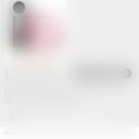
LE BLOG
BLOG THOMAS GACHIE AVOCAT -
MONT DE MARSAN
Menu
Ouvrir
le
menu
Vous êtes ici :
Accueil
Dans le BTP, le taux de « factures bloquées » est de 1 sur 7 - Le Moniteur