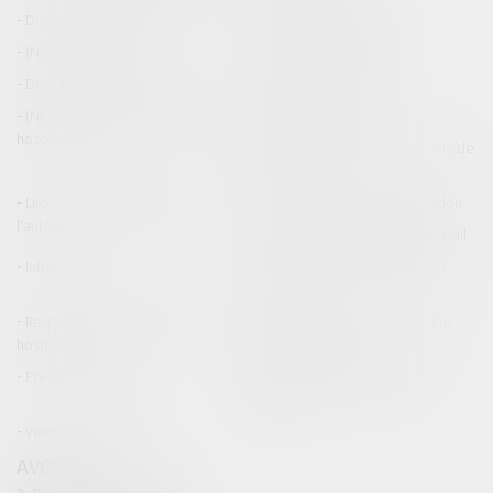
Droit de la construction
Droit de la propriété
(NPU) Infraction
Droit pénal des affaires
Droit pénal des mineurs
Procédure pénale
(NPU) Responsabilité médicale et
Baux commerciaux
hospitalière
(NPU) Responsabilité accidents de
la route
Droit des professionnels de
Permis de conduire et circulation
l'automobile
Responsabilité accident du travail
Infraction
Responsabilité accidents de la
route
Responsabilité médicale et
Fiches Pratiques - Auteur Maître
hospitalière
Thomas GACHIE
Presse & Radios
Publications Maître Thomas
GACHIE
Ventes aux enchères
AVOCAT