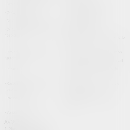
Droit de la construction
Droit de la propriété
(NPU) Infraction
Droit pénal des affaires
Droit pénal des mineurs
Procédure pénale
(NPU) Responsabilité médicale et
Baux commerciaux
hospitalière
(NPU) Responsabilité accidents de
la route
Droit des professionnels de
Permis de conduire et circulation
l'automobile
Responsabilité accident du travail
Infraction
Responsabilité accidents de la
route
Responsabilité médicale et
Fiches Pratiques - Auteur Maître
hospitalière
Thomas GACHIE
Presse & Radios
Publications Maître Thomas
GACHIE
Ventes aux enchères
AVOCAT
3, Place Francis Planté