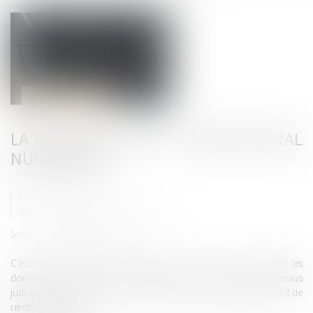
LA CRÉATION D’UN « DOSSIER PÉNAL
NUMÉRIQUE »
Publié le :
09/07/2020
DROIT PÉNAL
/
PROCÉDURE PÉNALE
Source :
www.nextinpact.com
C’est via un décret que ce « DPN » prend vie. Il « vise à rassembler les
données et informations collectées tout au long du processus
judiciaire pénal et de mener à bien la mission d'intérêt public qu'est de
rendre la justice »...