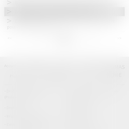
Nouvelles règles en matière de fourrières automobiles
La création d’un « Dossier pénal numérique »
L'attestation de conformité des travaux est-elle nécessaire
pour vendre un immeuble ?
<<
<
...
93
94
95
96
97
98
99
...
>
>>
Accueil
Catégories
Contact
A propos
THOMAS
GACHIE
Plan du blog
Mentions légales
Articles
Droit de la responsabilité
Droit des dommages corporels
(Professionnels)
Droit immobilier
Droit pénal
Droit routier
Informations générales
Baux d'habitation
Cession et gestion d'immeuble
Copropriété