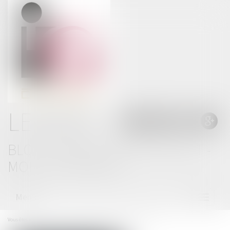
LE BLOG
BLOG THOMAS GACHIE AVOCAT -
MONT DE MARSAN
Menu
Ouvrir
le
menu
Vous êtes ici :
Accueil
La création d’un « Dossier pénal numérique »