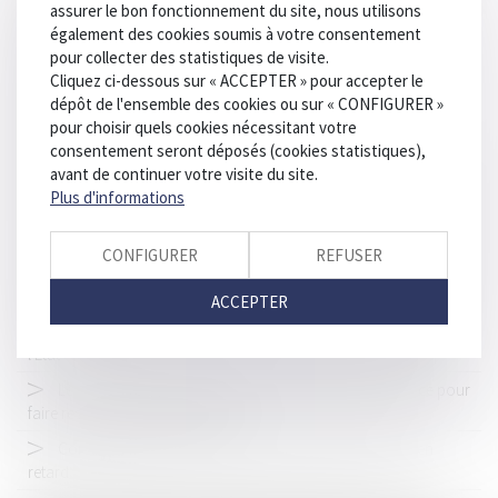
demande d'une association
assurer le bon fonctionnement du site, nous utilisons
également des cookies soumis à votre consentement
Quand un bail de courte durée se transforme en bail
pour collecter des statistiques de visite.
commercial
Cliquez ci-dessous sur « ACCEPTER » pour accepter le
Covid-19 : un guide de préconisations pour assurer la
dépôt de l'ensemble des cookies ou sur « CONFIGURER »
sécurité sanitaire sur les chantiers du BTP
pour choisir quels cookies nécessitant votre
consentement seront déposés (cookies statistiques),
Code de la route : des dispositions pour les trottinettes
avant de continuer votre visite du site.
électriques, skateboards, hoverboards depuis le 1er juillet 2020
Plus d'informations
La contrepartie onéreuse de la cession du droit de surélever
n’est pas forcément une somme d’argent
CONFIGURER
REFUSER
La Cour de cassation s’oppose à la prolongation purement
automatique des détentions provisoires
ACCEPTER
Affaire DEPAKINE : la reconnaissance de la responsabilité de
l'Etat
Le syndicat des copropriétaires a intérêt à agir en justice pour
faire respecter les décisions d’AG
Constructibilité et handicap et accessibilité : la France en
retard