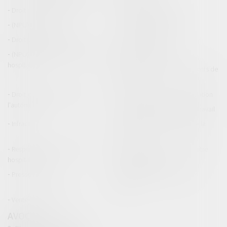
Droit de la construction
Droit de la propriété
(NPU) Infraction
Droit pénal des affaires
Droit pénal des mineurs
Procédure pénale
(NPU) Responsabilité médicale et
Baux commerciaux
hospitalière
(NPU) Responsabilité accidents de
la route
Droit des professionnels de
Permis de conduire et circulation
l'automobile
Responsabilité accident du travail
Infraction
Responsabilité accidents de la
route
Responsabilité médicale et
Fiches Pratiques - Auteur Maître
hospitalière
Thomas GACHIE
Presse & Radios
Publications Maître Thomas
GACHIE
Ventes aux enchères
AVOCAT