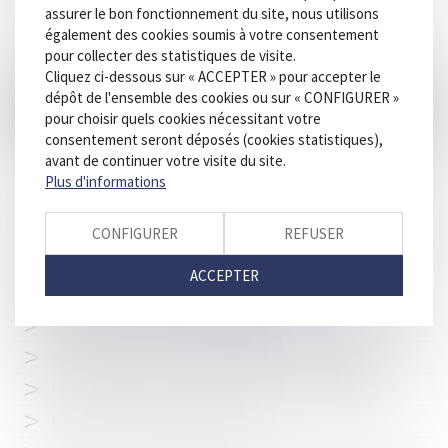
assurer le bon fonctionnement du site, nous utilisons
condamnés pour extorsion
également des cookies soumis à votre consentement
Seule une convention conclue avec le maître d'ouvrage peut
pour collecter des statistiques de visite.
dégager la responsabilité d'un membre du groupement
Cliquez ci-dessous sur « ACCEPTER » pour accepter le
dépôt de l'ensemble des cookies ou sur « CONFIGURER »
Constitution de partie civile : des conditions strictes et
pour choisir quels cookies nécessitant votre
rédhibitoires
consentement seront déposés (cookies statistiques),
Création de 10 « zones à faibles émissions mobilité » en 2021
avant de continuer votre visite du site.
Plus d'informations
Lutte contre l’habitat indigne : l’ordonnance enfin publiée
Le contrôle d'un dossier de demande de permis de construire
CONFIGURER
REFUSER
incomplet
Antibiotiques pour « guérir » l’autisme : ouverture d’une
ACCEPTER
enquête ouverte pour « mise en danger d’autrui »
Garde à vue : principe, durée et droits
Brèves précisions sur la responsabilité des architectes
Logement squatté : quels recours pour les propriétaires ?
Panneau caché, puis-je contester ?