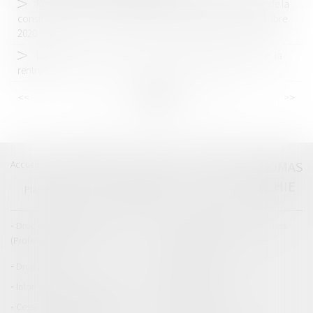
Retrouvez le Tuto de Maître Thomas GACHIE sur le droit de la
construction en Direct sur RADIO BLEU GASCOGNE 11 septembre
2020
La forfaitisation des délits de stupéﬁants généralisée dès la
rentrée
<<
<
...
91
92
93
94
95
96
97
...
>
>>
Accueil
Catégories
Contact
A propos
THOMAS
GACHIE
Plan du blog
Mentions légales
Articles
Droit de la responsabilité
Droit des dommages corporels
(Professionnels)
Droit immobilier
Droit pénal
Droit routier
Informations générales
Baux d'habitation
Cession et gestion d'immeuble
Copropriété