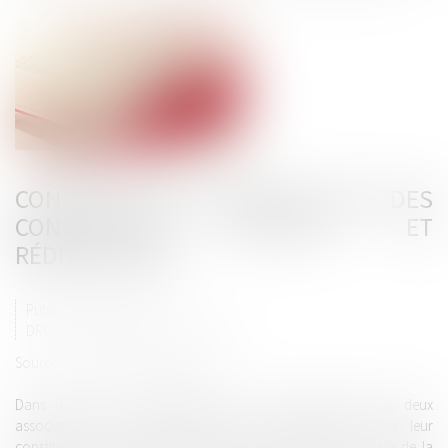
CONSTITUTION DE PARTIE CIVILE : DES
CONDITIONS STRICTES ET
RÉDHIBITOIRES
Publié le :
24/09/2020
DROIT PÉNAL
/
PROCÉDURE PÉNALE
Source :
www.actualitesdudroit.fr
Dans deux arrêts complémentaires du 8 septembre 2020, deux
associations de protection de l’environnement ont vu leur
constitution de partie civile rejetée par la chambre criminelle de la