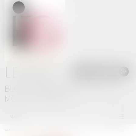
LE BLOG
BLOG THOMAS GACHIE AVOCAT -
MONT DE MARSAN
Menu
Ouvrir
le
menu
Vous êtes ici :
Accueil
Constitution de partie civile : des conditions strictes et rédhibitoires