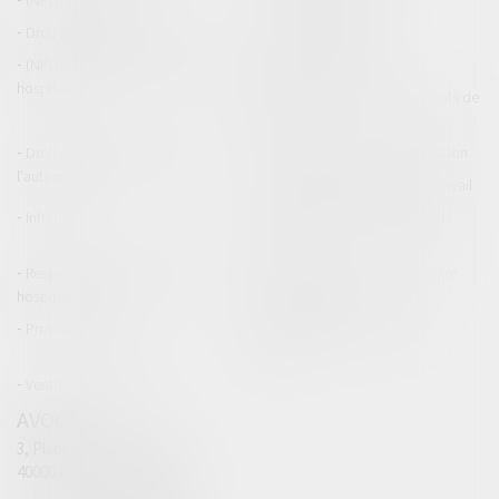
Droit pénal des mineurs
Procédure pénale
(NPU) Responsabilité médicale et
Baux commerciaux
hospitalière
(NPU) Responsabilité accidents de
la route
Droit des professionnels de
Permis de conduire et circulation
l'automobile
Responsabilité accident du travail
Infraction
Responsabilité accidents de la
route
Responsabilité médicale et
Fiches Pratiques - Auteur Maître
hospitalière
Thomas GACHIE
Presse & Radios
Publications Maître Thomas
GACHIE
Ventes aux enchères
AVOCAT
3, Place Francis Planté
40000 MONT DE MARSAN