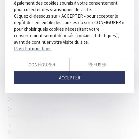
également des cookies soumis à votre consentement
rebondissements
pour collecter des statistiques de visite.
Contestation d’une perquisition : la qualité d’associé est
Cliquez ci-dessous sur « ACCEPTER » pour accepter le
insuffisante
dépôt de l'ensemble des cookies ou sur « CONFIGURER »
pour choisir quels cookies nécessitant votre
Vous pouvez maintenant faire remplacer gratuitement votre
consentement seront déposés (cookies statistiques),
vieux permis de conduire rose par le nouveau
avant de continuer votre visite du site.
Mise en danger de la vie d’autrui : quelles sont les conditions
Plus d'informations
préalables à la caractérisation de l’infraction ?
Le Gouvernement rétropédale face à un marché de la
CONFIGURER
REFUSER
rénovation en berne
ACCEPTER
Conditions d’application de la loi Badinter
Mise en œuvre du dispositif Visioplainte
La fin de la vignette assurance ? Oui mais pas pour tous
Lutte contre le tabagisme : droit à indemnisation d'une
association partie civile
Le quitus donné au syndic ne prive pas un copropriétaire
d’engager sa responsabilité délictuelle