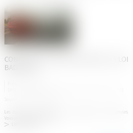
CONDITIONS D’APPLICATION DE LA LOI
BADINTER
Publié le :
19/03/2024
DROIT ROUTIER
/
(NPU) RESPONSABILITÉ ACCIDENTS DE LA ROUTE
Source :
actu.dalloz-etudiant.fr
Les conditions d’application de la loi Badinter sont nombreuses.
Voici un tableau les présentant...
LIRE LA SUITE