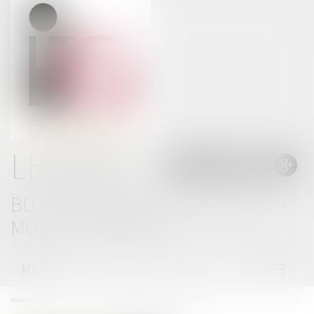
LE BLOG
BLOG THOMAS GACHIE AVOCAT -
MONT DE MARSAN
Menu
Ouvrir
le
menu
Vous êtes ici :
Accueil
Conditions d’application de la loi Badinter