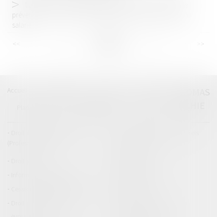
La preuve du manquement de l’employeur aux règles de
prévention et de sécurité à l’origine de l’accident du travail du
salarié
<<
<
...
36
37
38
39
40
41
42
...
>
>>
Accueil
Catégories
Contact
A propos
THOMAS
GACHIE
Plan du blog
Mentions légales
Articles
Droit de la responsabilité
Droit des dommages corporels
(Professionnels)
Droit immobilier
Droit pénal
Droit routier
Informations générales
Baux d'habitation
Cession et gestion d'immeuble
Copropriété
Droit de la construction
Droit de la propriété
(NPU) Infraction
Droit pénal des affaires