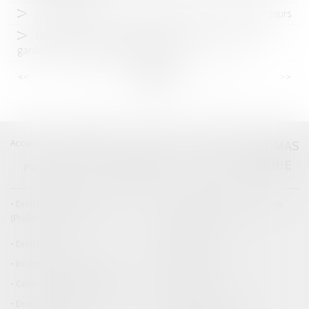
Airbags Takata - Nouvelles obligations pour les constructeurs
Extension de la notion de mission de service public aux
gardiens d’immeubles de bailleurs sociaux
<<
<
...
13
14
15
16
17
18
19
...
>
>>
Accueil
Catégories
Contact
A propos
THOMAS
GACHIE
Plan du blog
Mentions légales
Articles
Droit de la responsabilité
Droit des dommages corporels
(Professionnels)
Droit immobilier
Droit pénal
Droit routier
Informations générales
Baux d'habitation
Cession et gestion d'immeuble
Copropriété
Droit de la construction
Droit de la propriété