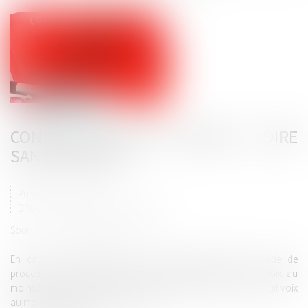
CONDAMNATION EN ASSISES : DIRE
SANS DÉVOILER
Publié le :
25/04/2025
DROIT PÉNAL
/
PROCÉDURE PÉNALE
Source :
www.lemag-juridique.com
En cas de condamnation, les articles 359 et 360 du Code de
procédure pénale imposent une majorité qualifiée : sept voix au
moins lorsque la Cour d’assises statue en premier ressort, et huit voix
au moins lorsqu’elle siège en appel...