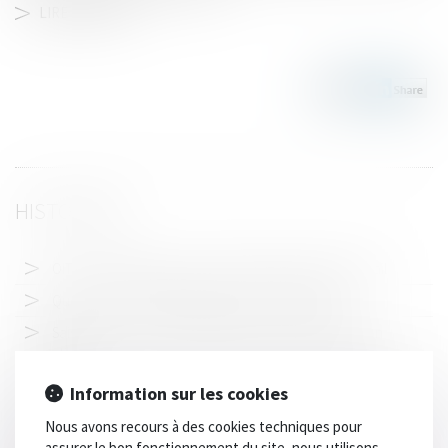
LIRE LA SUITE
HISTORIQUE
OIT : incidence de l'IA sur la santé et la sécurité au travail
Quelles sont les obligations liées à la carte BTP ?
Saisie chez un avocat : le bâtonnier recevable à agir en
cassation
Les banques, grandes absentes d’un procès attendu depuis
Information sur les cookies
longtemps
Nous avons recours à des cookies techniques pour
Fibre de carbone : finalement, l'UE ne va pas l'interdire en
assurer le bon fonctionnement du site, nous utilisons