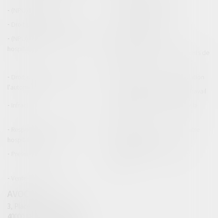
(NPU) Infraction
Droit pénal des affaires
Droit pénal des mineurs
Procédure pénale
(NPU) Responsabilité médicale et
Baux commerciaux
hospitalière
(NPU) Responsabilité accidents de
la route
Droit des professionnels de
Permis de conduire et circulation
l'automobile
Responsabilité accident du travail
Infraction
Responsabilité accidents de la
route
Responsabilité médicale et
Fiches Pratiques - Auteur Maître
hospitalière
Thomas GACHIE
Presse & Radios
Publications Maître Thomas
GACHIE
Ventes aux enchères
AVOCAT
3, Place Francis Planté
40000 MONT DE MARSAN