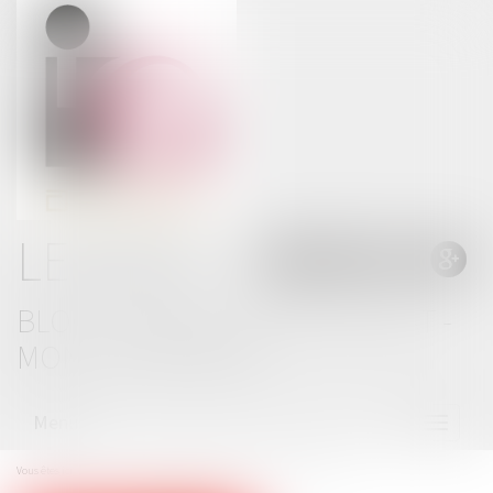
LE BLOG
BLOG THOMAS GACHIE AVOCAT -
MONT DE MARSAN
Menu
Ouvrir
le
menu
Vous êtes ici :
Accueil
Condamnation en assises : dire sans dévoiler