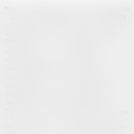
Accueil
Catégories
Contact
A propos
THOMAS
GACHIE
Plan du blog
Mentions légales
Articles
Droit de la responsabilité
Droit des dommages corporels
(Professionnels)
Droit immobilier
Droit pénal
Droit routier
Informations générales
Baux d'habitation
Cession et gestion d'immeuble
Copropriété
Droit de la construction
Droit de la propriété
(NPU) Infraction
Droit pénal des affaires
Droit pénal des mineurs
Procédure pénale
(NPU) Responsabilité médicale et
Baux commerciaux
hospitalière
(NPU) Responsabilité accidents de
la route
Droit des professionnels de
Permis de conduire et circulation
l'automobile