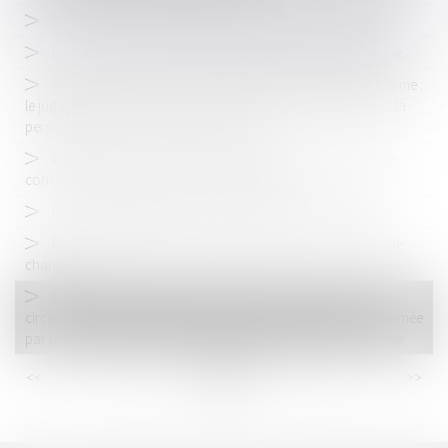
Plainte en ligne : mise en place du traitement automatisé
Permis : l’historique de vos points enfin disponible en ligne
Altération du discernement et peine d’emprisonnement ferme :
le juge doit motiver sa décision eu égard aux faits d’espèce, à la
personnalité et à la situation de l’auteur
Application de l’article 445-2 du Code pénal aux pactes de
corruption antérieurs à son entrée en vigueur
Peine complémentaire de confiscation : office du juge
Financement du permis de conduire avec le CPF : la donne
change !
Commission de l’infraction par l’ancien conjoint : la
circonstance aggravante est caractérisée si l’infraction est animée
par les relations ayant existé entre l’auteur des faits et la victime
<<
<
...
32
33
34
35
36
37
38
...
>
>>