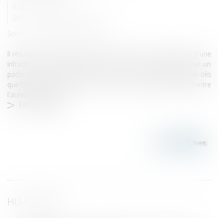
Publié le :
30/05/2024
DROIT PÉNAL
/
(NPU) INFRACTION
Source :
www.lemag-juridique.com
Il résulte de l’article 132-80 du Code pénal, que la commission d’une
infraction par l’ancien conjoint, concubin ou partenaire lié par un
pacte civil de solidarité constitue une circonstance aggravante dès
que l’infraction est commise en raison des relations ayant existé entre
l’auteur et sa victime...
LIRE LA SUITE
HISTORIQUE