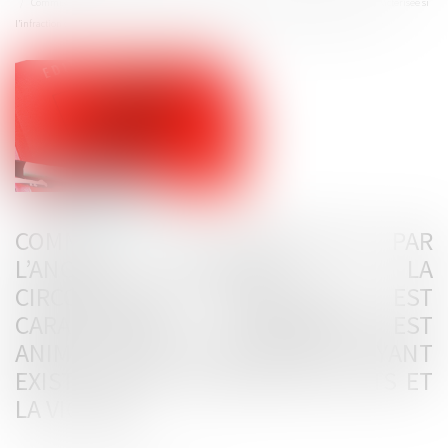
Commission de l’infraction par l’ancien conjoint : la circonstance aggravante est caractérisée si
l’infraction est animée par les relations ayant existé entre l’auteur des faits et la victime
COMMISSION DE L’INFRACTION PAR
L’ANCIEN CONJOINT : LA
CIRCONSTANCE AGGRAVANTE EST
CARACTÉRISÉE SI L’INFRACTION EST
ANIMÉE PAR LES RELATIONS AYANT
EXISTÉ ENTRE L’AUTEUR DES FAITS ET
LA VICTIME