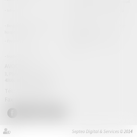
Responsabilité accident du travail
Infraction
Responsabilité accidents de la
route
Responsabilité médicale et
Fiches Pratiques - Auteur Maître
hospitalière
Thomas GACHIE
Presse & Radios
Publications Maître Thomas
GACHIE
Ventes aux enchères
AVOCAT
3, Place Francis Planté
40000 MONT DE MARSAN
05 58 76 19 63
05 32 00 63 69
Septeo Digital & Services © 2014