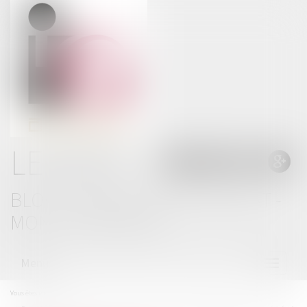
LE BLOG
BLOG THOMAS GACHIE AVOCAT -
MONT DE MARSAN
Menu
Ouvrir
le
menu
Vous êtes ici :
Accueil