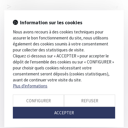
Réception tacite : l’occupation des lieux est insuffisante pour
caractériser une volonté non équivoque
Information sur les cookies
Fixation du loyer du bail renouvelé : compétence et volonté
des parties
Nous avons recours à des cookies techniques pour
Bail mobilité : comment le projet phare de la loi Elan a été
assurer le bon fonctionnement du site, nous utilisons
détourné de son objectif
également des cookies soumis à votre consentement
pour collecter des statistiques de visite.
L’appel du ministère public saisit la juridiction de l’intégralité
Cliquez ci-dessous sur « ACCEPTER » pour accepter le
de l’action publique
dépôt de l'ensemble des cookies ou sur « CONFIGURER »
Lanceurs d'alerte : Un nouveau dispositif pour faciliter les
pour choisir quels cookies nécessitant votre
signalements
consentement seront déposés (cookies statistiques),
avant de continuer votre visite du site.
Biens immobiliers : l'obligation d'informer sur le risque de feu
Plus d'informations
de forêt est élargie
Route mal entretenue : comment être indemnisé en cas
CONFIGURER
REFUSER
d'accident ?
ACCEPTER
Accident du travail ou maladie professionnelle : le
questionnaire portant sur les circonstances ou la cause des faits
doit être adressé après des intéressés