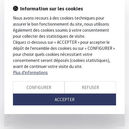
Information sur les cookies
Code de la route : fourrière automobile et modernisation des
procédures
Nous avons recours à des cookies techniques pour
assurer le bon fonctionnement du site, nous utilisons
Exclusion de la condition d’immatriculation au RCS en cas de
également des cookies soumis à votre consentement
soumission volontaire au statut des baux commerciaux
pour collecter des statistiques de visite.
Accident sur l'A7 : l'avocat du conducteur espère que la
Cliquez ci-dessous sur « ACCEPTER » pour accepter le
responsabilité de Renault va être mise en cause
dépôt de l'ensemble des cookies ou sur « CONFIGURER »
pour choisir quels cookies nécessitant votre
Les microplastiques produits par le transport routier, une
consentement seront déposés (cookies statistiques),
source majeure de pollution des océans
avant de continuer votre visite du site.
Construction illicite : la démolition peut être ordonnée à la
Plus d'informations
demande d'une association
Quand un bail de courte durée se transforme en bail
CONFIGURER
REFUSER
commercial
ACCEPTER
Covid-19 : un guide de préconisations pour assurer la
sécurité sanitaire sur les chantiers du BTP
Code de la route : des dispositions pour les trottinettes
électriques, skateboards, hoverboards depuis le 1er juillet 2020