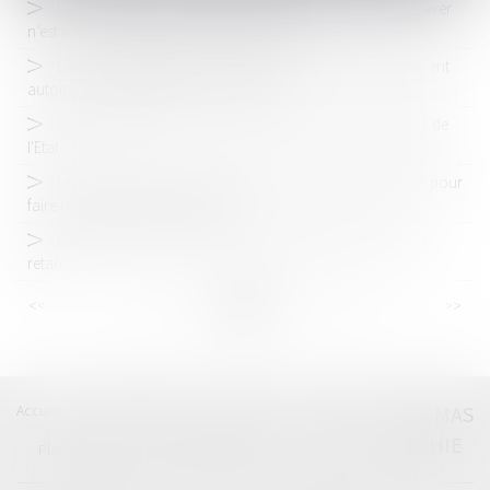
La contrepartie onéreuse de la cession du droit de surélever
n’est pas forcément une somme d’argent
La Cour de cassation s’oppose à la prolongation purement
automatique des détentions provisoires
Affaire DEPAKINE : la reconnaissance de la responsabilité de
l'Etat
Le syndicat des copropriétaires a intérêt à agir en justice pour
faire respecter les décisions d’AG
Constructibilité et handicap et accessibilité : la France en
retard
<<
<
...
93
94
95
96
97
98
99
...
>
>>
Accueil
Catégories
Contact
A propos
THOMAS
GACHIE
Plan du blog
Mentions légales
Articles