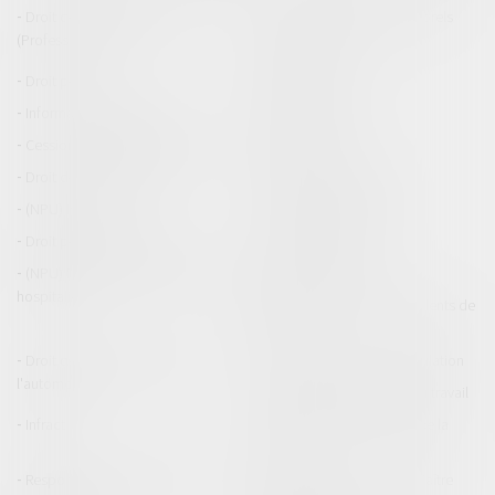
Droit de la responsabilité
Droit des dommages corporels
(Professionnels)
Droit immobilier
Droit pénal
Droit routier
Informations générales
Baux d'habitation
Cession et gestion d'immeuble
Copropriété
Droit de la construction
Droit de la propriété
(NPU) Infraction
Droit pénal des affaires
Droit pénal des mineurs
Procédure pénale
(NPU) Responsabilité médicale et
Baux commerciaux
hospitalière
(NPU) Responsabilité accidents de
la route
Droit des professionnels de
Permis de conduire et circulation
l'automobile
Responsabilité accident du travail
Infraction
Responsabilité accidents de la
route
Responsabilité médicale et
Fiches Pratiques - Auteur Maître