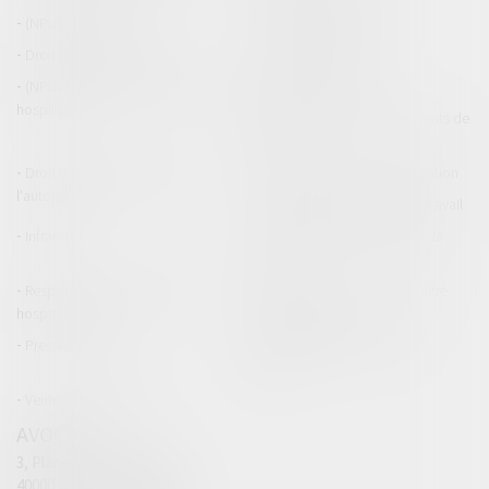
(NPU) Infraction
Droit pénal des affaires
Droit pénal des mineurs
Procédure pénale
(NPU) Responsabilité médicale et
Baux commerciaux
hospitalière
(NPU) Responsabilité accidents de
la route
Droit des professionnels de
Permis de conduire et circulation
l'automobile
Responsabilité accident du travail
Infraction
Responsabilité accidents de la
route
Responsabilité médicale et
Fiches Pratiques - Auteur Maître
hospitalière
Thomas GACHIE
Presse & Radios
Publications Maître Thomas
GACHIE
Ventes aux enchères
AVOCAT
3, Place Francis Planté
40000 MONT DE MARSAN