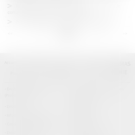
Application de l’article 445-2 du Code pénal aux pactes de
corruption antérieurs à son entrée en vigueur
Peine complémentaire de confiscation : office du juge
<<
<
...
32
33
34
35
36
37
38
...
>
>>
Accueil
Catégories
Contact
A propos
THOMAS
GACHIE
Plan du blog
Mentions légales
Articles
Droit de la responsabilité
Droit des dommages corporels
(Professionnels)
Droit immobilier
Droit pénal
Droit routier
Informations générales
Baux d'habitation
Cession et gestion d'immeuble
Copropriété
Droit de la construction
Droit de la propriété