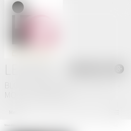
LE BLOG
BLOG THOMAS GACHIE AVOCAT -
MONT DE MARSAN
Menu
Ouvrir
le
menu
Vous êtes ici :
Accueil
Citation régulière et signature de l’avis de réception par l’intéressé