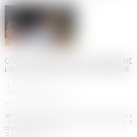
CITATION RÉGULIÈRE ET SIGNATURE DE
L’AVIS DE RÉCEPTION PAR L’INTÉRESSÉ
Publié le :
21/06/2024
DROIT PÉNAL
/
PROCÉDURE PÉNALE
Source :
www.lemag-juridique.com
Selon l’article 558, alinéas 1 et 2 du Code de procédure pénale, si
l’huissier ne trouve personne au domicile de celui que l’exploit
concerne, il en vérifie l’exactitude....
LIRE LA SUITE