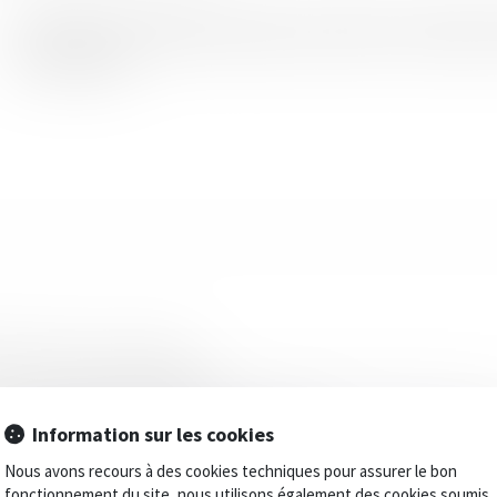
Le requérant est un ressortissant français, associé de deux sociétés d’aud
Ces sociétés furent mandatées en qualité de commissaire aux comptes po
LIRE LA SUITE
 liée à l’alcool ou la drogue
travaux en fonction des tantièmes ?
majeur protégé et respect des droits de la défense
Information sur les cookies
résent sur les routes de France et pourtant la plupart des gens ne le conna
Nous avons recours à des cookies techniques pour assurer le bon
ine du travail en détention
fonctionnement du site, nous utilisons également des cookies soumis