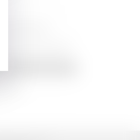
les eurodéputés réagissent
ération de l’indemnité d’immobilisation
s dans l'UE