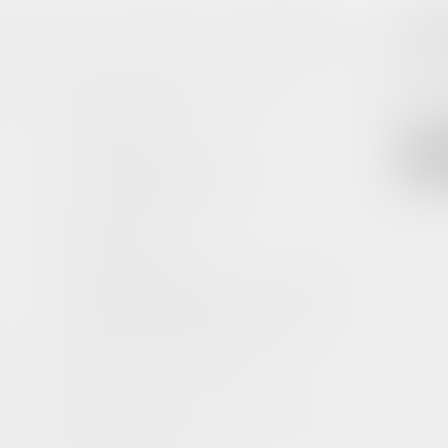
THOM
A propos
Plan du blog
Mentions légales
3, Plac
40000 
0
Droit des dommages corporels
Droit pénal
Informations générales
Cession et gestion d'immeuble
Droit de la construction
(NPU) Infraction
Droit pénal des mineurs
(NPU) Responsabilité médicale et hospitalière
(NPU) Responsabilité accidents de la route
Permis de conduire et circulation
Infraction
Responsabilité médicale et hospitalière
GACHIE
Presse & Radios