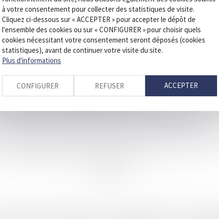
à votre consentement pour collecter des statistiques de visite.
erter la banque
Cliquez ci-dessous sur « ACCEPTER » pour accepter le dépôt de
l'ensemble des cookies ou sur « CONFIGURER » pour choisir quels
cookies nécessitant votre consentement seront déposés (cookies
es thermiques en 2035 : Le patron de Renault demande un assouplissement, 
statistiques), avant de continuer votre visite du site.
e dommage causé par l’expropriation à un locataire commercial
Plus d'informations
s effet sur le point de départ du délai de prescription de l’action en récup
ACCEPTER
CONFIGURER
REFUSER
es dispositifs de saisie et de confiscation des avoirs criminels
ion pénale et la présomption d’innocence
tation prolongée, sauf sur les voies réservées aux Jeux olympiques
ire et des dispositifs de sécurité obligatoires sur les véhicules neufs vendu
 rebondissements qui n’en finissent pas d’étonner !
<<
<
...
29
30
31
32
33
34
35
...
>
>>