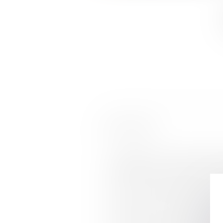
HISTORIQUE
Réagir face à un salarié en détresse
Répartition des cotisations fonds 
QPC : saisie pénale des biens d'un 
Automobile : Ce panneau est déjà p
Publication du décret sur la médec