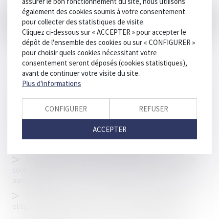
assurer le bon fonctionnement du site, nous utilisons
également des cookies soumis à votre consentement
Ce ministre est favorable à la création du délit d'homicide
pour collecter des statistiques de visite.
routier
Cliquez ci-dessous sur « ACCEPTER » pour accepter le
Annulation d’une ordonnance de révocation du contrôle
dépôt de l'ensemble des cookies ou sur « CONFIGURER »
judiciaire : analyse de l’irrecevabilité de la requête
pour choisir quels cookies nécessitant votre
consentement seront déposés (cookies statistiques),
Nouveaux équipements pour les EDPM et cycles
avant de continuer votre visite du site.
Copropriété et mise en demeure : précision obligatoire des
Plus d'informations
provisions réclamées
Révision des baux commerciaux et professionnels : les indices
CONFIGURER
REFUSER
au troisième trimestre 2024
ACCEPTER
Réforme de la justice pénale des mineurs : les nouveaux
modules de mesures éducatives, une amélioration ?
Arnaques financières : les autorités mobilisées dans la lutte
contre ce phénomène massif qui piège de plus en plus de
particuliers
FIJAIT et fraude sociale : la Cour de cassation précise les
obligations et sanctions liées aux déclarations d’adresse