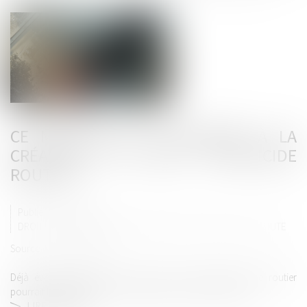
CE MINISTRE EST FAVORABLE À LA
CRÉATION DU DÉLIT D'HOMICIDE
ROUTIER
Publié le :
06/01/2025
DROIT ROUTIER
/
(NPU) RESPONSABILITÉ ACCIDENTS DE LA ROUTE
Source :
www.autoplus.fr
Déjà évoqué quelques mois plus tôt, le délit d’homicide routier
pourrait bientôt faire son arrivée dans le Code de la Route...
LIRE LA SUITE