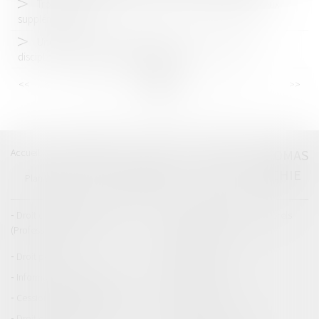
Trottinettes électriques et vélos : doit-on installer des feux
supplémentaires ?
Une nouvelle procédure alternative aux poursuites
disciplinaires pour les majeurs détenus !
<<
<
...
20
21
22
23
24
25
26
...
>
>>
Accueil
Catégories
Contact
A propos
THOMAS
GACHIE
Plan du blog
Mentions légales
Articles
Droit de la responsabilité
Droit des dommages corporels
(Professionnels)
Droit immobilier
Droit pénal
Droit routier
Informations générales
Baux d'habitation
Cession et gestion d'immeuble
Copropriété
Droit de la construction
Droit de la propriété