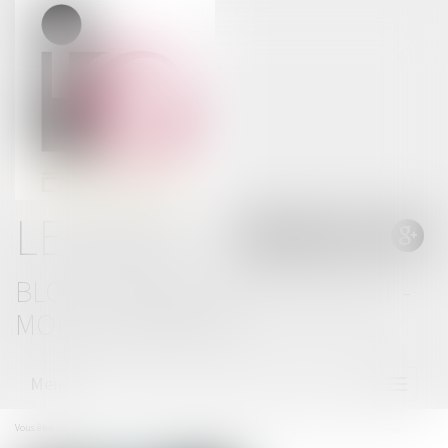
LE BLOG
BLOG THOMAS GACHIE AVOCAT -
MONT DE MARSAN
Menu
Ouvrir
le
menu
Vous êtes ici :
Accueil
Ce ministre est favorable à la création du délit d'homicide routier