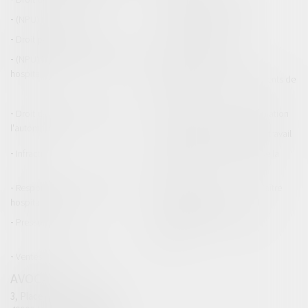
(NPU) Infraction
Droit pénal des affaires
Droit pénal des mineurs
Procédure pénale
(NPU) Responsabilité médicale et
Baux commerciaux
hospitalière
(NPU) Responsabilité accidents de
la route
Droit des professionnels de
Permis de conduire et circulation
l'automobile
Responsabilité accident du travail
Infraction
Responsabilité accidents de la
route
Responsabilité médicale et
Fiches Pratiques - Auteur Maître
hospitalière
Thomas GACHIE
Presse & Radios
Publications Maître Thomas
GACHIE
Ventes aux enchères
AVOCAT
3, Place Francis Planté