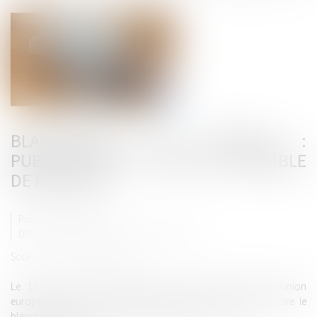
BLANCHIMENT DE CAPITAUX :
PUBLICATION DU NOUVEL ENSEMBLE
DE MESURES
Publié le :
03/07/2024
DROIT PÉNAL
/
DROIT PÉNAL DES AFFAIRES
Source :
www.actu-juridique.fr
Le 19 juin 2024, a été publié au Journal officiel de l’Union
européenne un ensemble de règles relatives à la lutte contre le
blanchiment de capitaux et le financement du terrorisme...