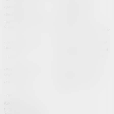
(NPU) Infraction
Droit pénal des affaires
Droit pénal des mineurs
Procédure pénale
(NPU) Responsabilité médicale et
Baux commerciaux
hospitalière
(NPU) Responsabilité accidents de
la route
Droit des professionnels de
Permis de conduire et circulation
l'automobile
Responsabilité accident du travail
Infraction
Responsabilité accidents de la
route
Responsabilité médicale et
Fiches Pratiques - Auteur Maître
hospitalière
Thomas GACHIE
Presse & Radios
Publications Maître Thomas
GACHIE
Ventes aux enchères
AVOCAT
3, Place Francis Planté