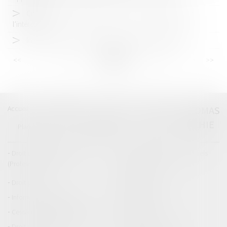
Citation régulière et signature de l’avis de réception par
l’intéressé
Infractions avec un véhicule de société : que dit la loi ?
<<
<
...
31
32
33
34
35
36
37
...
>
>>
Accueil
Catégories
Contact
A propos
THOMAS
GACHIE
Plan du blog
Mentions légales
Articles
Droit de la responsabilité
Droit des dommages corporels
(Professionnels)
Droit immobilier
Droit pénal
Droit routier
Informations générales
Baux d'habitation
Cession et gestion d'immeuble
Copropriété
Droit de la construction
Droit de la propriété