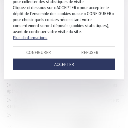
pour collecter des statistiques de visite.
Simplification du #DroitCivil français
Cliquez ci-dessous sur « ACCEPTER » pour accepter le
dépôt de l'ensemble des cookies ou sur « CONFIGURER »
Quand le #droitpénal se saisit de l’absentéisme scolaire. Par
pour choisir quels cookies nécessitant votre
Emeline Sellier.
consentement seront déposés (cookies statistiques),
Une collectivité territoriale condamnée au pénal pour délit de
avant de continuer votre visite du site.
favoritisme #droitpénal #droitpublic
Plus d'informations
L’harmonisation des attestations d’assurance décennale
attendra… pour le meilleur #droitconstruction
CONFIGURER
REFUSER
Que faire en cas d’erreur médicale? #indemnisation
ACCEPTER
#dommage
Expiration du délai de recours #contentieux et #indemnisation
Exit la nouvelle « ordonnance de 1945″ ? (594) #droitenfants
#pénal
5 jours pour entreprendre avec la Chambre du Commerce et
de l'Industrie
Les retards de vols donnent droit à #indemnisation
<<
<
...
157
158
159
160
161
162
163
>