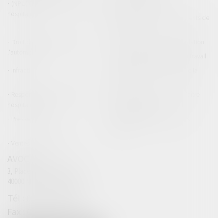
(NPU) Responsabilité médicale et
Baux commerciaux
hospitalière
(NPU) Responsabilité accidents de
la route
Droit des professionnels de
Permis de conduire et circulation
l'automobile
Responsabilité accident du travail
Infraction
Responsabilité accidents de la
route
Responsabilité médicale et
Fiches Pratiques - Auteur Maître
hospitalière
Thomas GACHIE
Presse & Radios
Publications Maître Thomas
GACHIE
Ventes aux enchères
AVOCAT
3, Place Francis Planté
40000 MONT DE MARSAN
05 58 76 19 63
05 32 00 63 69