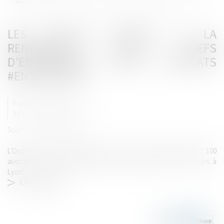
Les avocats partent à la rencontre des chefs d'entreprises #lyon #avocats #entreprises
LES AVOCATS PARTENT À LA
RENCONTRE DES CHEFS
D'ENTREPRISES #LYON #AVOCATS
#ENTREPRISES
Publié le :
24/02/2015
INFORMATIONS GÉNÉRALES
Source :
www.leprogres.fr
L'Ordre des avocats du barreau de Lyon lance l'opération " 100
avocats dans 100 entreprises", qui se tiendra du 16 au 20 mars à
Lyon...
LIRE LA SUITE