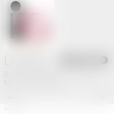
LE BLOG
BLOG THOMAS GACHIE AVOCAT -
MONT DE MARSAN
Menu
Ouvrir
le
menu
Vous êtes ici :
Accueil