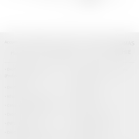
>>
Accueil
Catégories
Contact
A propos
THOMAS
GACHIE
Plan du blog
Mentions légales
Articles
Droit de la responsabilité
Droit des dommages corporels
(Professionnels)
Droit immobilier
Droit pénal
Droit routier
Informations générales
Baux d'habitation
Cession et gestion d'immeuble
Copropriété
Droit de la construction
Droit de la propriété
(NPU) Infraction
Droit pénal des affaires
Droit pénal des mineurs
Procédure pénale