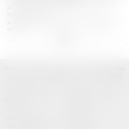
Action civile pour exercice illégal de l'activité de conseil en
investissements financiers
Réemploi des voitures usagées pour les plus précaires Loi 5
avril 2024
<<
<
...
34
35
36
37
38
39
40
...
>
>>
Accueil
Catégories
Contact
A propos
THOMAS
GACHIE
Plan du blog
Mentions légales
Articles
Droit de la responsabilité
Droit des dommages corporels
(Professionnels)
Droit immobilier
Droit pénal
Droit routier
Informations générales
Baux d'habitation
Cession et gestion d'immeuble
Copropriété