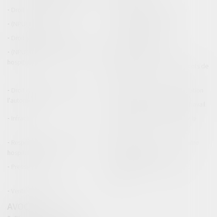
Droit de la construction
Droit de la propriété
(NPU) Infraction
Droit pénal des affaires
Droit pénal des mineurs
Procédure pénale
(NPU) Responsabilité médicale et
Baux commerciaux
hospitalière
(NPU) Responsabilité accidents de
la route
Droit des professionnels de
Permis de conduire et circulation
l'automobile
Responsabilité accident du travail
Infraction
Responsabilité accidents de la
route
Responsabilité médicale et
Fiches Pratiques - Auteur Maître
hospitalière
Thomas GACHIE
Presse & Radios
Publications Maître Thomas
GACHIE
Ventes aux enchères
AVOCAT