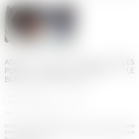
ADOPTION DE NOUVELLES RÈGLES
POUR LUTTER CONTRE LE
BLANCHIMENT D’ARGENT
Publié le :
02/05/2024
DROIT PÉNAL
/
DROIT PÉNAL DES AFFAIRES
Source :
www.europarl.europa.eu
Le Parlement a adopté un ensemble de lois qui renforce l’arsenal
d’instruments européens de lutte contre le blanchiment d’argent et le
financement du terrorisme...