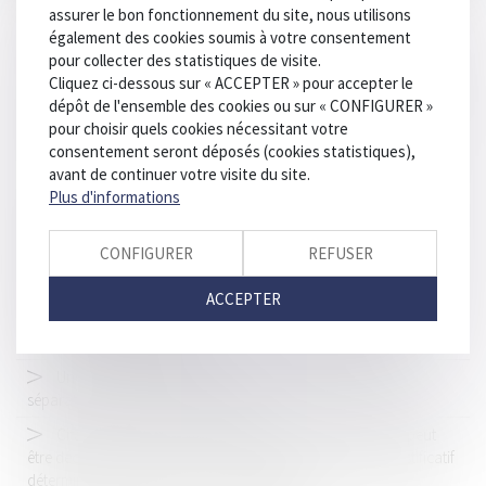
assurer le bon fonctionnement du site, nous utilisons
Loi Habitat dégradé - De nouvelles dispositions visant à
également des cookies soumis à votre consentement
améliorer le fonctionnement des copropriétés
pour collecter des statistiques de visite.
Tempête de grêle chez mon garagiste : quelle indemnisation ?
Cliquez ci-dessous sur « ACCEPTER » pour accepter le
dépôt de l'ensemble des cookies ou sur « CONFIGURER »
Rappel du délai de dépôt du mémoire par le demandeur en
pour choisir quels cookies nécessitant votre
cassation
consentement seront déposés (cookies statistiques),
Escroquerie à l’accusation de fraude fiscale
avant de continuer votre visite du site.
Plus d'informations
Comment la garantie de bon fonctionnement protège le
propriétaire et la construction ?
CONFIGURER
REFUSER
Accident du travail : déclaration à la Cpam et formalités
obligatoires pour l'employeur
ACCEPTER
Poids lourds : levées d'interdiction et interdictions
complémentaires estivales
Une nouvelle action en bornage implique que la limite
séparative soit devenue incertaine
Citation directe : la partie civile personne physique ne peut
être déclarée irrecevable en l’absence de production de justificatif
déterminant le montant de la consignation