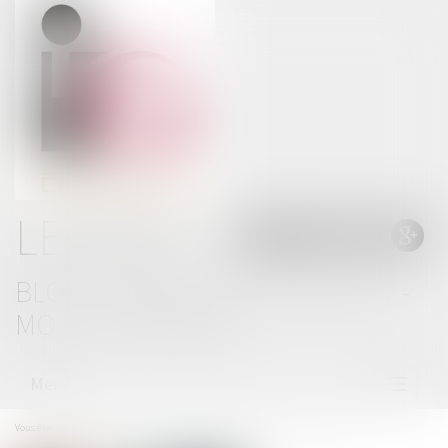
LE BLOG
BLOG THOMAS GACHIE AVOCAT -
MONT DE MARSAN
Menu
Ouvrir
le
menu
Vous êtes ici :
Accueil
Accident : que pouvez-vous faire en cas de délit de fuite ?