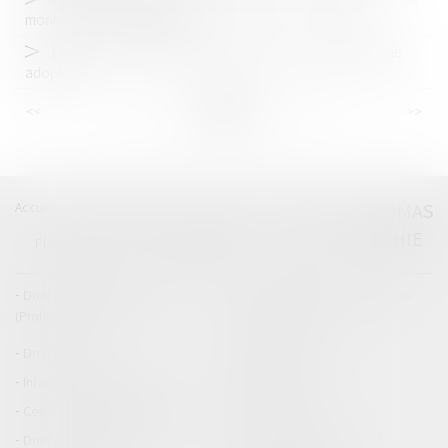
montant de l'aide augmente
L'IA au service de la lutte anti-blanchiment, quelle stratégie
adopter ?
<<
<
...
35
36
37
38
39
40
41
...
>
>>
Accueil
Catégories
Contact
A propos
THOMAS
GACHIE
Plan du blog
Mentions légales
Articles
Droit de la responsabilité
Droit des dommages corporels
(Professionnels)
Droit immobilier
Droit pénal
Droit routier
Informations générales
Baux d'habitation
Cession et gestion d'immeuble
Copropriété
Droit de la construction
Droit de la propriété