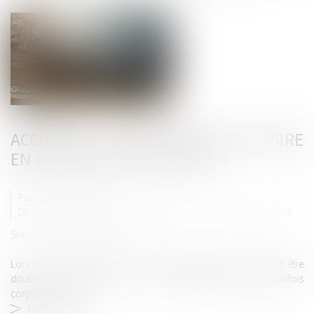
ACCIDENT : QUE POUVEZ-VOUS FAIRE
EN CAS DE DÉLIT DE FUITE ?
Publié le :
09/04/2024
DROIT ROUTIER
/
(NPU) RESPONSABILITÉ ACCIDENTS DE LA ROUTE
Source :
www.bienpublic.com
Lors d’un accident de la route avec délit de fuite, le choc peut être
double. Déstabilisé par le choc, les dégâts matériels et parfois
corporels, ...
LIRE LA SUITE