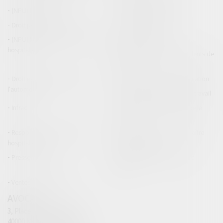
(NPU) Infraction
Droit pénal des affaires
Droit pénal des mineurs
Procédure pénale
(NPU) Responsabilité médicale et
Baux commerciaux
hospitalière
(NPU) Responsabilité accidents de
la route
Droit des professionnels de
Permis de conduire et circulation
l'automobile
Responsabilité accident du travail
Infraction
Responsabilité accidents de la
route
Responsabilité médicale et
Fiches Pratiques - Auteur Maître
hospitalière
Thomas GACHIE
Presse & Radios
Publications Maître Thomas
GACHIE
Ventes aux enchères
AVOCAT
3, Place Francis Planté
40000 MONT DE MARSAN